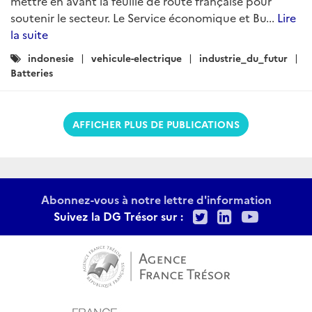
mettre en avant la feuille de route française pour
soutenir le secteur. Le Service économique et Bu...
Lire
la suite
Catégories
indonesie
vehicule-electrique
industrie_du_futur
:
Batteries
AFFICHER PLUS DE PUBLICATIONS
Abonnez-vous à notre lettre d'information
Twitter
LinkedIn
Youtu
Suivez la DG Trésor sur :