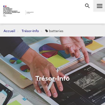
Me
RECHERC
Accueil
Trésor-Info
batteries
Trésor-Info