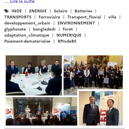
....
Lire la suite
Catégories
INDE
ENERGIE
Solaire
Batteries
:
TRANSPORTS
Ferroviaire
Transport_fluvial
ville
developpement_urbain
ENVIRONNEMENT
glyphosate
bangladesh
foret
adaptation_climatique
NUMERIQUE
Paiement-dematerialise
RPIndeBS