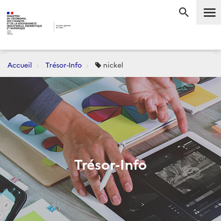
Me
RECHERC
Accueil
Trésor-Info
nickel
Trésor-Info