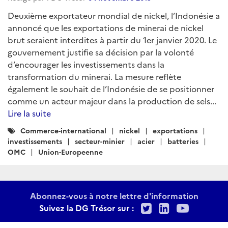
Deuxième exportateur mondial de nickel, l’Indonésie a
annoncé que les exportations de minerai de nickel
brut seraient interdites à partir du 1er janvier 2020. Le
gouvernement justifie sa décision par la volonté
d’encourager les investissements dans la
transformation du minerai. La mesure reflète
également le souhait de l’Indonésie de se positionner
comme un acteur majeur dans la production de sels...
Lire la suite
Catégories
Commerce-international
nickel
exportations
:
investissements
secteur-minier
acier
batteries
OMC
Union-Europeenne
Abonnez-vous à notre lettre d'information
Twitter
LinkedIn
Youtu
Suivez la DG Trésor sur :