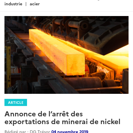
:
industrie
acier
ARTICLE
Annonce de l’arrêt des
exportations de minerai de nickel
Rédigé par : DG Trésor
04 novembre 2019