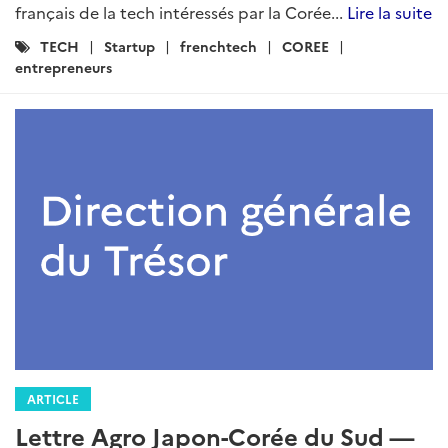
français de la tech intéressés par la Corée...
Lire la suite
Catégories
TECH
Startup
frenchtech
COREE
:
entrepreneurs
ARTICLE
Lettre Agro Japon-Corée du Sud —