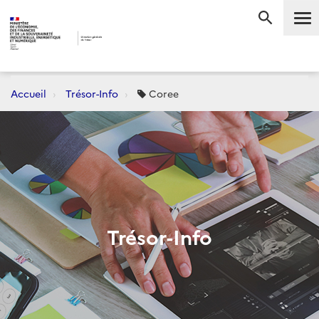
Me
RECHERC
Accueil
Trésor-Info
Coree
Trésor-Info