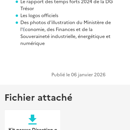
Le rapport des temps forts 2024 de la DG
Trésor
Les logos officiels
Des photos d'illustration du Ministère de
l'
conomie, des Finances et de la
É
Souveraineté industrielle, énergétique et
numérique
Publié le
06 janvier 2026
Fichier attaché
file_download
Kit presse Direction g