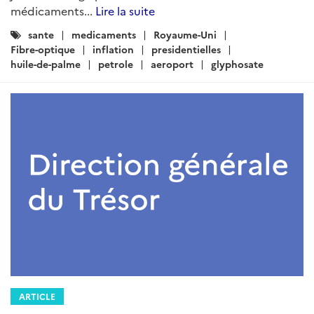
médicaments...
Lire la suite
Catégories
sante
medicaments
Royaume-Uni
:
Fibre-optique
inflation
presidentielles
huile-de-palme
petrole
aeroport
glyphosate
ARTICLE