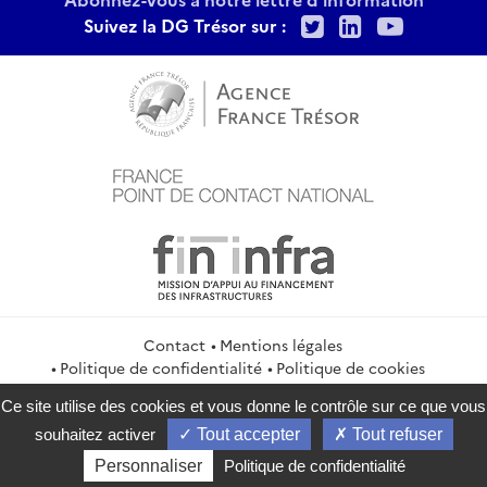
Twitter
LinkedIn
Youtu
Suivez la DG Trésor sur :
Contact
Mentions légales
Politique de confidentialité
Politique de cookies
Gestion des cookies
Flux RSS
Ce site utilise des cookies et vous donne le contrôle sur ce que vous
service-public.gouv.fr
legifrance.gouv.fr
info.gouv.fr
souhaitez activer
Tout accepter
Tout refuser
data.gouv.fr
Personnaliser
Politique de confidentialité