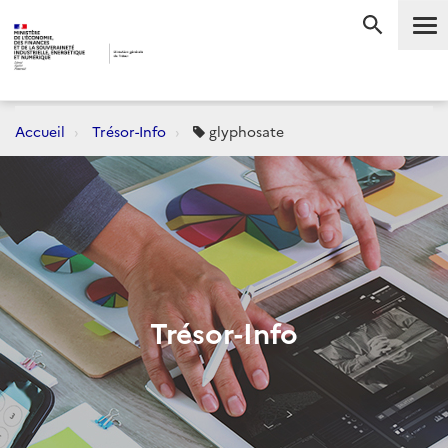
Me
RECHERC
Accueil
Trésor-Info
glyphosate
Trésor-Info