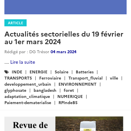
ARTICLE
Actualités sectorielles du 19 février
au 1er mars 2024
Rédigé par : DG Trésor
04 mars 2024
....
Lire la suite
Catégories
INDE
ENERGIE
Solaire
Batteries
:
TRANSPORTS
Ferroviaire
Transport_fluvial
ville
developpement_urbain
ENVIRONNEMENT
glyphosate
bangladesh
foret
adaptation_climatique
NUMERIQUE
Paiement-dematerialise
RPIndeBS