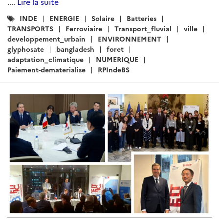
....
Lire la suite
Catégories
INDE
ENERGIE
Solaire
Batteries
:
TRANSPORTS
Ferroviaire
Transport_fluvial
ville
developpement_urbain
ENVIRONNEMENT
glyphosate
bangladesh
foret
adaptation_climatique
NUMERIQUE
Paiement-dematerialise
RPIndeBS