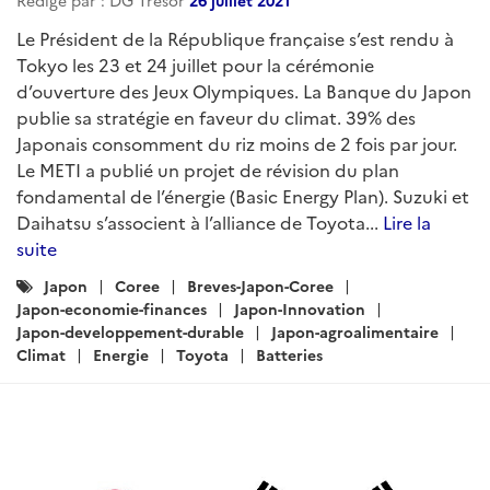
Rédigé par : DG Trésor
26 juillet 2021
Le Président de la République française s’est rendu à
Tokyo les 23 et 24 juillet pour la cérémonie
d’ouverture des Jeux Olympiques. La Banque du Japon
publie sa stratégie en faveur du climat. 39% des
Japonais consomment du riz moins de 2 fois par jour.
Le METI a publié un projet de révision du plan
fondamental de l’énergie (Basic Energy Plan). Suzuki et
Daihatsu s’associent à l’alliance de Toyota...
Lire la
suite
Catégories
Japon
Coree
Breves-Japon-Coree
:
Japon-economie-finances
Japon-Innovation
Japon-developpement-durable
Japon-agroalimentaire
Climat
Energie
Toyota
Batteries