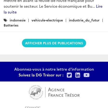
mettre en avant la feuille de route française pour
soutenir le secteur. Le Service économique et Bu...
Lire
la suite
Catégories
indonesie
vehicule-electrique
industrie_du_futur
:
Batteries
AFFICHER PLUS DE PUBLICATIONS
Abonnez-vous à notre lettre d'information
Twitter
LinkedIn
Youtu
Suivez la DG Trésor sur :