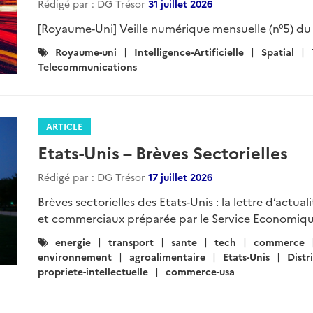
Rédigé par : DG Trésor
31 juillet 2026
[Royaume-Uni] Veille numérique mensuelle (n°5) du 
Catégories
Royaume-uni
Intelligence-Artificielle
Spatial
:
Telecommunications
ARTICLE
Etats-Unis – Brèves Sectorielles
Rédigé par : DG Trésor
17 juillet 2026
Brèves sectorielles des Etats-Unis : la lettre d’actua
et commerciaux préparée par le Service Economiqu
Catégories
energie
transport
sante
tech
commerce
:
environnement
agroalimentaire
Etats-Unis
Distr
propriete-intellectuelle
commerce-usa