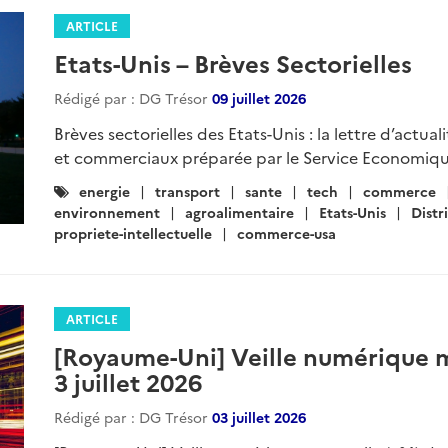
ARTICLE
Etats-Unis – Brèves Sectorielles
Rédigé par : DG Trésor
09 juillet 2026
Brèves sectorielles des Etats-Unis : la lettre d’actua
et commerciaux préparée par le Service Economiqu
Catégories
energie
transport
sante
tech
commerce
:
environnement
agroalimentaire
Etats-Unis
Distr
propriete-intellectuelle
commerce-usa
ARTICLE
[Royaume-Uni] Veille numérique m
3 juillet 2026
Rédigé par : DG Trésor
03 juillet 2026