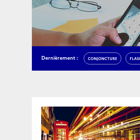
Dernièrement :
CONJONCTURE
FLAS