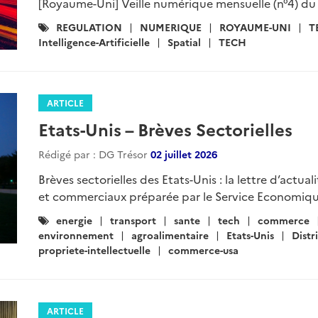
[Royaume-Uni] Veille numérique mensuelle (n°4) du 2
Catégories
REGULATION
NUMERIQUE
ROYAUME-UNI
T
:
Intelligence-Artificielle
Spatial
TECH
ARTICLE
Etats-Unis – Brèves Sectorielles
Rédigé par : DG Trésor
02 juillet 2026
Brèves sectorielles des Etats-Unis : la lettre d’actua
et commerciaux préparée par le Service Economiqu
Catégories
energie
transport
sante
tech
commerce
:
environnement
agroalimentaire
Etats-Unis
Distr
propriete-intellectuelle
commerce-usa
ARTICLE