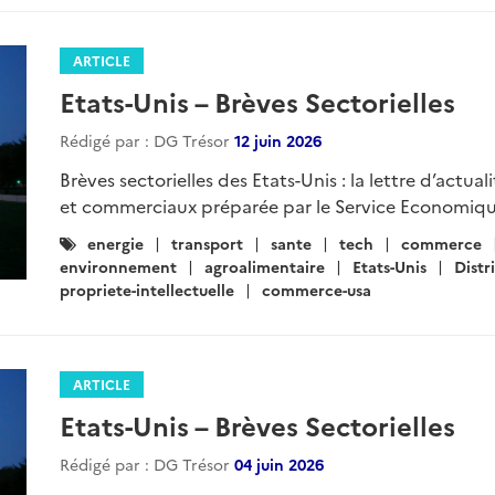
ARTICLE
Etats-Unis – Brèves Sectorielles
Rédigé par : DG Trésor
12 juin 2026
Brèves sectorielles des Etats-Unis : la lettre d’actua
et commerciaux préparée par le Service Economiqu
Catégories
energie
transport
sante
tech
commerce
:
environnement
agroalimentaire
Etats-Unis
Distr
propriete-intellectuelle
commerce-usa
ARTICLE
Etats-Unis – Brèves Sectorielles
Rédigé par : DG Trésor
04 juin 2026