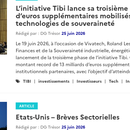
L’initiative Tibi lance sa troisièm
d’euros supplémentaires mobilisés
technologies de souveraineté
Rédigé par : DG Trésor
25 juin 2026
Le 19 juin 2026, à l’occasion de Vivatech, Roland Le
Finances et de la Souveraineté industrielle, énergé
lancement de la troisième phase de l’initiative Tibi
montant record de 13 milliards d’euros supplémenta
institutionnels partenaires, avec l’objectif d’atteind
Catégories
TIBI
investissements
Investisseurs
Tech
I
:
ARTICLE
Etats-Unis – Brèves Sectorielles
Rédigé par : DG Trésor
25 juin 2026