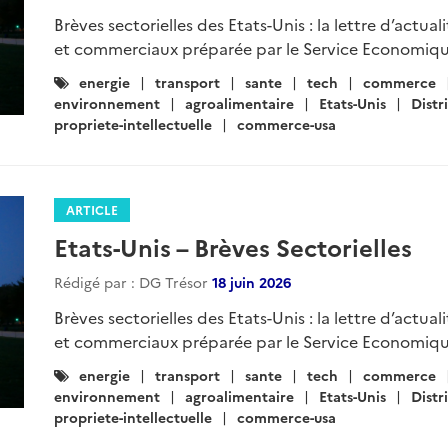
Brèves sectorielles des Etats-Unis : la lettre d’actua
et commerciaux préparée par le Service Economiqu
Catégories
energie
transport
sante
tech
commerce
:
environnement
agroalimentaire
Etats-Unis
Distr
propriete-intellectuelle
commerce-usa
ARTICLE
Etats-Unis – Brèves Sectorielles
Rédigé par : DG Trésor
18 juin 2026
Brèves sectorielles des Etats-Unis : la lettre d’actua
et commerciaux préparée par le Service Economiqu
Catégories
energie
transport
sante
tech
commerce
:
environnement
agroalimentaire
Etats-Unis
Distr
propriete-intellectuelle
commerce-usa