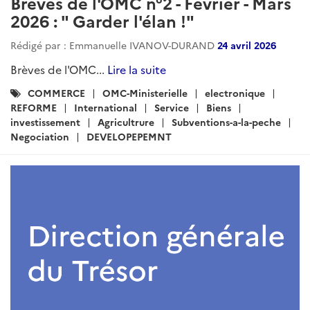
Brèves de l'OMC n°2 - Février - Mars
2026 : " Garder l'élan !"
Rédigé par : Emmanuelle IVANOV-DURAND
24 avril 2026
Brèves de l'OMC...
Lire la suite
Catégories
COMMERCE
OMC-Ministerielle
electronique
:
REFORME
International
Service
Biens
investissement
Agricultrure
Subventions-a-la-peche
Negociation
DEVELOPEPEMNT