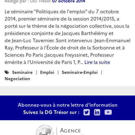
Rédigé par : DG Trésor
07 octobre 2014
Le séminaire "Politiques de l'emploi" du 7 octobre
2014, premier séminaire de la session 2014/2015, a
porté sur le thème de la négociation collective, sous la
présidence conjointe de Jacques Barthélémy et
de Jean-Luc Tavernier. Sont intervenus :Jean-Emmanuel
Ray, Professeur à l’École de droit de la Sorbonne et à
Sciences Po Paris ;Jacques Freyssinet, Professeur
émérite à l’Université de Paris 1, P...
Lire la suite
Catégories
Seminaire
Emploi
Seminaire-Emploi
:
Negociation
Abonnez-vous à notre lettre d'information
Twitter
LinkedIn
Youtu
Suivez la DG Trésor sur :