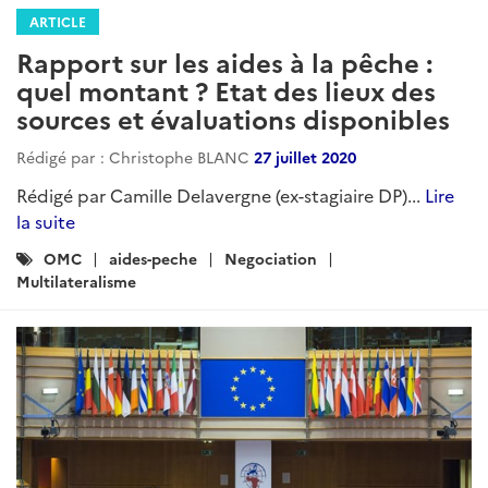
ARTICLE
Rapport sur les aides à la pêche :
quel montant ? Etat des lieux des
sources et évaluations disponibles
Rédigé par : Christophe BLANC
27 juillet 2020
Rédigé par Camille Delavergne (ex-stagiaire DP)...
Lire
la suite
Catégories
OMC
aides-peche
Negociation
:
Multilateralisme