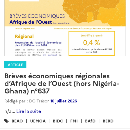
ARTICLE
Brèves économiques régionales
d’Afrique de l’Ouest (hors Nigéria-
Ghana) n°637
Rédigé par : DG Trésor
10 juillet 2026
n/a...
Lire la suite
Catégories
BEAO
UEMOA
BIDC
FMI
BAfD
BERD
: