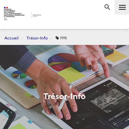
Me
RECHERC
Accueil
Trésor-Info
FMI
Trésor-Info