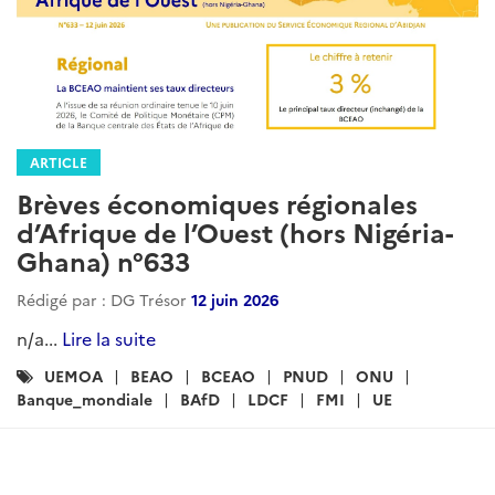
ARTICLE
Brèves économiques régionales
d’Afrique de l’Ouest (hors Nigéria-
Ghana) n°633
Rédigé par : DG Trésor
12 juin 2026
n/a...
Lire la suite
Catégories
UEMOA
BEAO
BCEAO
PNUD
ONU
:
Banque_mondiale
BAfD
LDCF
FMI
UE