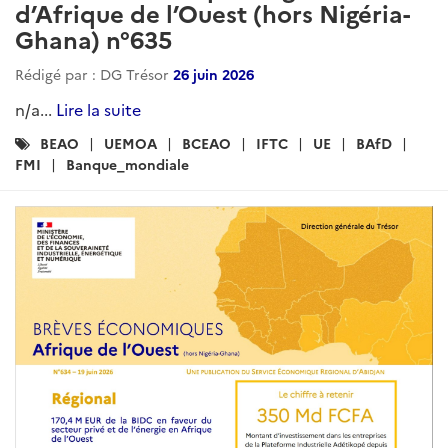
d’Afrique de l’Ouest (hors Nigéria-
Ghana) n°635
Rédigé par : DG Trésor
26 juin 2026
n/a...
Lire la suite
Catégories
BEAO
UEMOA
BCEAO
IFTC
UE
BAfD
:
FMI
Banque_mondiale