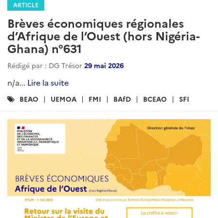
ARTICLE
Brèves économiques régionales
d’Afrique de l’Ouest (hors Nigéria-
Ghana) n°631
Rédigé par : DG Trésor
29 mai 2026
n/a...
Lire la suite
Catégories
BEAO
UEMOA
FMI
BAfD
BCEAO
SFI
: