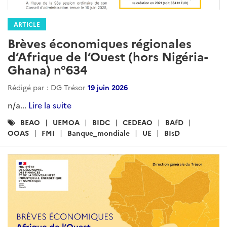
ARTICLE
Brèves économiques régionales
d’Afrique de l’Ouest (hors Nigéria-
Ghana) n°634
Rédigé par : DG Trésor
19 juin 2026
n/a...
Lire la suite
Catégories
BEAO
UEMOA
BIDC
CEDEAO
BAfD
:
OOAS
FMI
Banque_mondiale
UE
BIsD