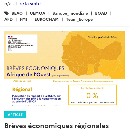
n/a...
Lire la suite
Catégories
BEAO
UEMOA
Banque_mondiale
BOAD
:
AFD
FMI
EUROCHAM
Team_Europe
ARTICLE
Brèves économiques régionales