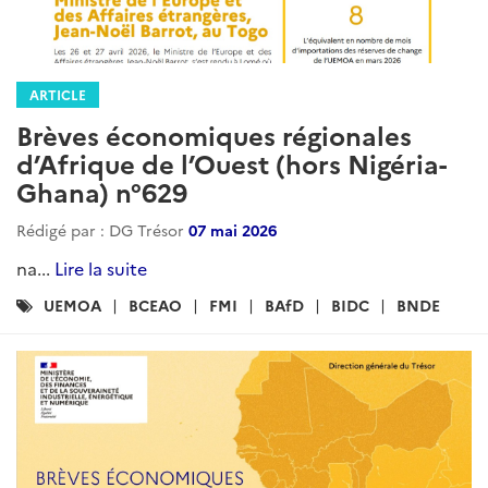
ARTICLE
Brèves économiques régionales
d’Afrique de l’Ouest (hors Nigéria-
Ghana) n°629
Rédigé par : DG Trésor
07 mai 2026
na...
Lire la suite
Catégories
UEMOA
BCEAO
FMI
BAfD
BIDC
BNDE
: