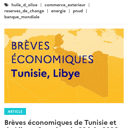
Catégories
huile_d_olive
commerce_exterieur
:
reserves_de_change
energie
pnud
banque_mondiale
ARTICLE
Brèves économiques de Tunisie et