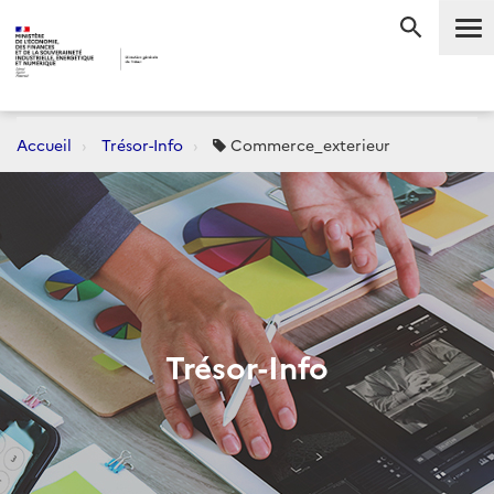
Me
RECHERC
Accueil
Trésor-Info
Commerce_exterieur
Trésor-Info