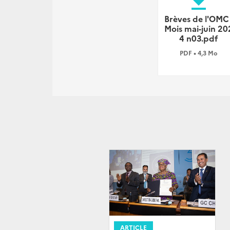
file_download
Brèves de l'OMC 
Mois mai-juin 20
4 n03.pdf
PDF • 4,3 Mo
ARTICLE