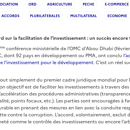
OCIATION
ORD
AGRICULTURE
PECHE
E-COMMERCE
ACCORDS
PLURILATERALES
MULTILATERAL
ECONOMIE
d sur la facilitation de l’investissement
: un succ
è
s encore 
ème
conférence ministérielle de l’OMC d’Abou Dhabi (février
, dont 92 pays en développement ou PMA, ont conclu
l’a
n de l’investissement pour le développement
. C’est un réel s
? Tout simplement du premier cadre juridique mondial pour la
on objectif est de faciliter les investissements à travers de
d’accélération des procédures administratives (transparenc
lité, points focaux, etc.). Les parties sont encouragées à fa
urable en prenant des mesures en lien avec la conduite re
lutte contre la corruption. L’accord, volontairement, exclut
neté comme le contrôle des investissements ou encore l’ar