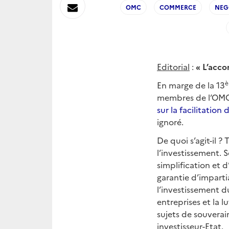
sur
Envoyer
OMC
COMMERCE
NEG
Linkedin
par
Messagerie
Editorial
:
«
L’accor
En marge de la 13
membres de l’OMC
sur la facilitatio
ignoré.
De quoi s’agit-il 
l’investissement. S
simplification et 
garantie d’impartia
l’investissement d
entreprises et la 
sujets de souverai
investisseur-Etat.