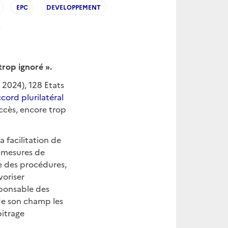
EPC
DEVELOPPEMENT
trop ignor
é
»
.
 2024), 128 Etats
ccord plurilatéral
uccès, encore trop
 facilitation de
s mesures de
e des procédures,
voriser
sponsable des
 de son champ les
bitrage