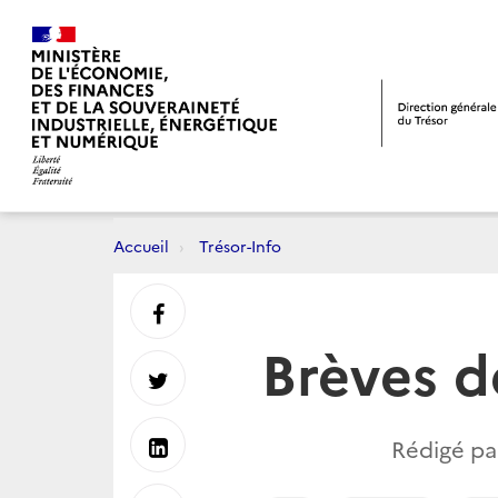
Accueil
Trésor-Info
Partager
Brèves d
sur
Partager
Facebook
sur
Partager
Rédigé pa
Twitter