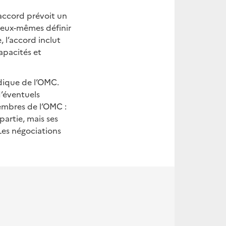
’accord prévoit un
t eux-mêmes définir
, l’accord inclut
apacités et
idique de l’OMC.
d’éventuels
Membres de l’OMC :
partie, mais ses
 Les négociations