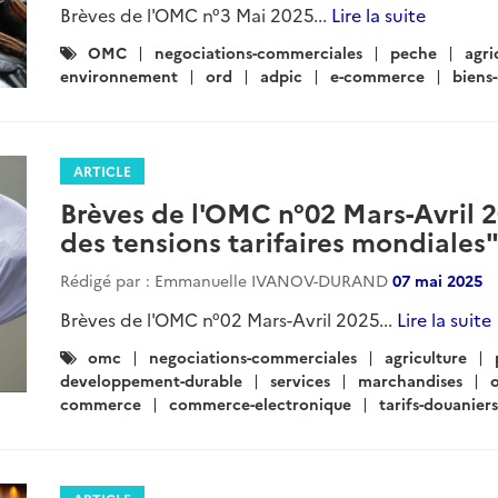
Brèves de l'OMC n°3 Mai 2025...
Lire la suite
Catégories
OMC
negociations-commerciales
peche
agri
:
environnement
ord
adpic
e-commerce
biens-
ARTICLE
Brèves de l'OMC n°02 Mars-Avril 2
des tensions tarifaires mondiales
Rédigé par : Emmanuelle IVANOV-DURAND
07 mai 2025
Brèves de l'OMC n°02 Mars-Avril 2025...
Lire la suite
Catégories
omc
negociations-commerciales
agriculture
:
developpement-durable
services
marchandises
commerce
commerce-electronique
tarifs-douaniers