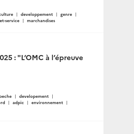
culture
developpement
genre
et-service
marchandises
025 : "L’OMC à l’épreuve
"
peche
developement
ord
adpic
environnement