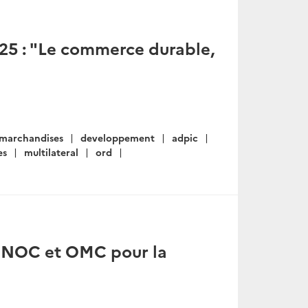
025 : "Le commerce durable,
marchandises
developpement
adpic
es
multilateral
ord
«UNOC et OMC pour la