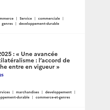
ommerce
Service
commerciale
genres
developpement-durable
2025 : « Une avancée
ilatéralisme : l’accord de
he entre en vigueur »
25
rvices
marchandises
developpement
oppement-durable
commerce-et-genres