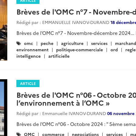
ARTICLE
Brèves de l'OMC n°7 - Novembre
Rédigé par : EMMANUELLE IVANOV-DURAND
18 décembre
Brèves de l'OMC n°7 - Novembre-décembre 2024...
Catégories
omc
peche
agriculture
services
marchand
:
environnement
politique-commerciale
ord
regl
intelligence
artificielle
ARTICLE
Brèves de l'OMC n°06 - Octobre 2
l’environnement à l’OMC »
Rédigé par : Emmanuelle IVANOV-DURAND
06 novembre 
Brèves de l'OMC n°06 - Octobre 2024 : " 5ème semai
Catégories
OMC
commerce
negociations
services
ma