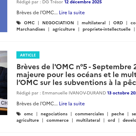
Rédigé par : DG Trésor
12 décembre 2025
Brèves de l'OMC...
Lire la suite
Catégories
OMC
NEGOCIATION
multilateral
ORD
c
:
Marchandises
agriculture
propriete-intellectuelle
ARTICLE
Brèves de l'OMC n°5 - Septembre 
majeure pour les océans et le mult
l’OMC sur les subventions à la pêc
Rédigé par : Emmanuelle IVANOV-DURAND
13 octobre 20
Brèves de l'OMC...
Lire la suite
Catégories
omc
negociations
commerciales
peche
se
:
agriculture
commerce
multilateral
ord
devel