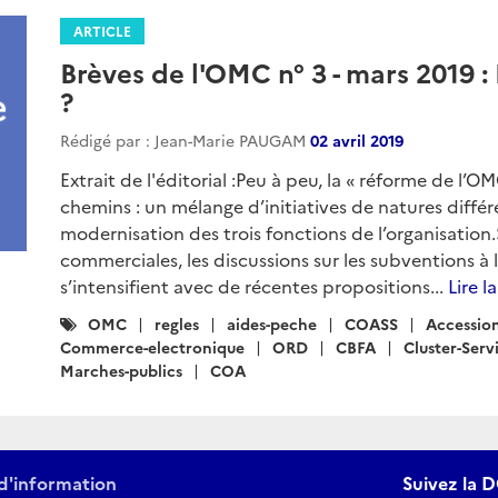
ARTICLE
Brèves de l'OMC n° 3 - mars 2019 
?
Rédigé par : Jean-Marie PAUGAM
02 avril 2019
Extrait de l'éditorial :Peu à peu, la « réforme de l’
chemins : un mélange d’initiatives de natures diffé
modernisation des trois fonctions de l’organisation.
commerciales, les discussions sur les subventions à 
s’intensifient avec de récentes propositions...
Lire l
Catégories
OMC
regles
aides-peche
COASS
Accessio
:
Commerce-electronique
ORD
CBFA
Cluster-Serv
Marches-publics
COA
d'information
Suivez la D