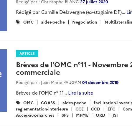
Rédigé par : Christophe BLANC
27 juillet 2020
Rédigé par Camille Delavergne (ex-stagiaire DP)...
Li
Catégories
OMC
aides-peche
Negociation
Multilaterali
:
ARTICLE
Brèves de l'OMC n°11 - Novembre 2
commerciale
Rédigé par : Jean-Marie PAUGAM
04 décembre 2019
Brèves de l'OMC n° 11...
Lire la suite
Catégories
OMC
COASS
aides-peche
facilitation-invest
:
reglementation-interieure
CCE
CCD
EPC
Com
Acces-aux-marches
SPS
MPME
ORD
JSI