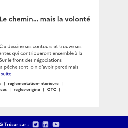
: Le chemin… mais la volonté
OMC » dessine ses contours et trouve ses
rentes qui contribueront ensemble à la
Sur le front des négociations
la pêche sont loin d’avoir percé mais
a suite
n
reglementation-interieure
ices
regles-origine
OTC
Twitter
LinkedIn
Youtube
G Trésor sur :