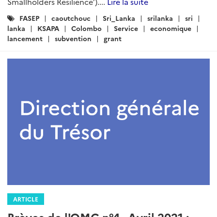
Smallholders Resilience’)....
Lire la suite
Catégories
FASEP
caoutchouc
Sri_Lanka
srilanka
sri
:
lanka
KSAPA
Colombo
Service
economique
lancement
subvention
grant
ARTICLE
Brèves de l'OMC n°4 - Avril 2021 :