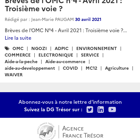
Troisième voie ?
Rédigé par : Jean-Marie PAUGAM
30 avril 2021
Brèves de l'OMC N°4 - Avril 2021 : Troisième voie ?...
Lire la suite
Catégories
OMC
NGOZI
ADPIC
ENVIRONNEMENT
:
COMMERCE
ELECTRONIQUE
SERVICE
Aide-a-la-peche
Aide-au-commerce
aide-au-developpement
COVID
MC12
Agriculture
WAIVER
Abonnez-vous à notre lettre d'information
Twitter
LinkedIn
Youtu
Suivez la DG Trésor sur :