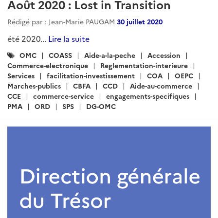
Août 2020 : Lost in Transition
Rédigé par : Jean-Marie PAUGAM
30 juillet 2020
été 2020...
Lire la suite
Catégories
OMC
COASS
Aide-a-la-peche
Accession
:
Commerce-electronique
Reglementation-interieure
Services
facilitation-investissement
COA
OEPC
Marches-publics
CBFA
CCD
Aide-au-commerce
CCE
commerce-service
engagements-specifiques
PMA
ORD
SPS
DG-OMC