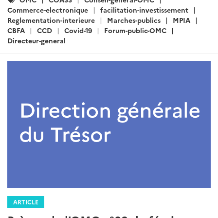
:
Commerce-electronique
facilitation-investissement
Reglementation-interieure
Marches-publics
MPIA
CBFA
CCD
Covid-19
Forum-public-OMC
Directeur-general
ARTICLE