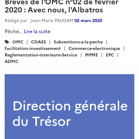
Brèves de l'OMC n°02 de février
2020 : Avec nous, l'Albatros
Rédigé par : Jean-Marie PAUGAM
02 mars 2020
Pêche...
Lire la suite
Catégories
OMC
COASS
Subventions-a-la-peche
:
facilitation-investissement
Commerce-electronique
Reglementation-interieure-Service
MPME
EPC
ADPIC