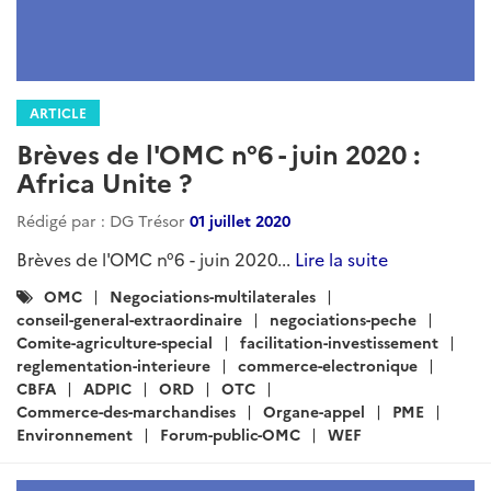
ARTICLE
Brèves de l'OMC n°6 - juin 2020 :
Africa Unite ?
Rédigé par : DG Trésor
01 juillet 2020
Brèves de l'OMC n°6 - juin 2020...
Lire la suite
Catégories
OMC
Negociations-multilaterales
:
conseil-general-extraordinaire
negociations-peche
Comite-agriculture-special
facilitation-investissement
reglementation-interieure
commerce-electronique
CBFA
ADPIC
ORD
OTC
Commerce-des-marchandises
Organe-appel
PME
Environnement
Forum-public-OMC
WEF