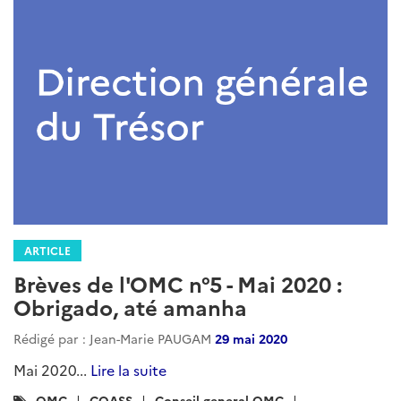
ARTICLE
Brèves de l'OMC n°5 - Mai 2020 :
Obrigado, até amanha
Rédigé par : Jean-Marie PAUGAM
29 mai 2020
Mai 2020...
Lire la suite
Catégories
OMC
COASS
Conseil-general-OMC