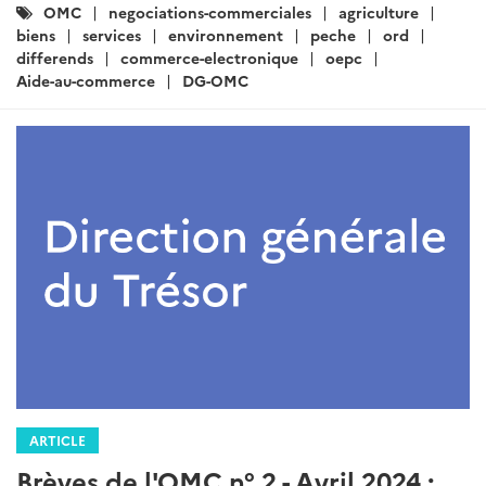
Catégories
OMC
negociations-commerciales
agriculture
:
biens
services
environnement
peche
ord
differends
commerce-electronique
oepc
Aide-au-commerce
DG-OMC
ARTICLE
Brèves de l'OMC n° 2 - Avril 2024 :