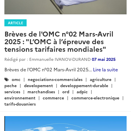
ARTICLE
Brèves de l'OMC n°02 Mars-Avril
2025 : "L’OMC à l’épreuve des
tensions tarifaires mondiales"
Rédigé par : Emmanuelle IVANOV-DURAND
07 mai 2025
Brèves de l'OMC n°02 Mars-Avril 2025...
Lire la suite
Catégories
omc
negociations-commerciales
agriculture
:
peche
developement
developpement-durable
services
marchandises
ord
adpic
environnement
commerce
commerce-electronique
tarifs-douaniers