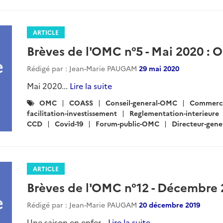
ARTICLE
Brèves de l'OMC n°5 - Mai 2020 :
Rédigé par : Jean-Marie PAUGAM
29 mai 2020
Mai 2020...
Lire la suite
Catégories
OMC
COASS
Conseil-general-OMC
Commerce
:
facilitation-investissement
Reglementation-interieure
CCD
Covid-19
Forum-public-OMC
Directeur-gene
ARTICLE
Brèves de l'OMC n°12 - Décembre 2
Rédigé par : Jean-Marie PAUGAM
20 décembre 2019
Une saison en enfer...
Lire la suite