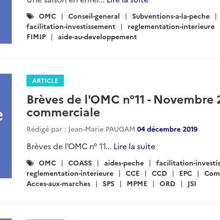
Catégories
OMC
Conseil-general
Subventions-a-la-peche
:
facilitation-investissement
reglementation-interieure
FIMIP
aide-au-developpement
ARTICLE
Brèves de l'OMC n°11 - Novembre 2
commerciale
Rédigé par : Jean-Marie PAUGAM
04 décembre 2019
Brèves de l'OMC n° 11...
Lire la suite
Catégories
OMC
COASS
aides-peche
facilitation-invest
:
reglementation-interieure
CCE
CCD
EPC
Com
Acces-aux-marches
SPS
MPME
ORD
JSI