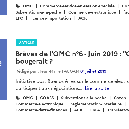
Catégories
OMC
Commerce-service-en-session-speciale
Con
:
Subventions-a-la-peche
Commerce-electronique
fa
EPC
licences-importation
ACR
ARTICLE
Brèves de l'OMC n°6 - Juin 2019 : 
bougerait ?
Rédigé par : Jean-Marie PAUGAM
01 juillet 2019
Initiative post Buenos Aires sur le commerce élect
participent aux négociations....
Lire la suite
Catégories
OMC
COASS
Subventions-a-la-peche
Coton
:
Commerce-electronique
reglementation-interieure
Commerce-dette-finances
ACR
CBFA
Transfert-