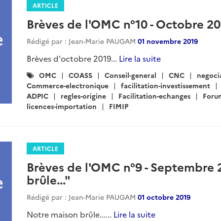
ARTICLE
Brèves de l'OMC n°10 - Octobre 201
Rédigé par : Jean-Marie PAUGAM
01 novembre 2019
Brèves d'octobre 2019...
Lire la suite
Catégories
OMC
COASS
Conseil-general
CNC
negoci
:
Commerce-electronique
facilitation-investissement
ADPIC
regles-origine
Facilitation-echanges
Foru
licences-importation
FIMIP
ARTICLE
Brèves de l'OMC n°9 - Septembre 
brûle..."
Rédigé par : Jean-Marie PAUGAM
01 octobre 2019
Notre maison brûle......
Lire la suite