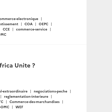
ommerce-electronique
estissement
COA
OEPC
CCE
commerce-service
OMC
frica Unite ?
al-extraordinaire
negociations-peche
reglementation-interieure
TC
Commerce-des-marchandises
c-OMC
WEF