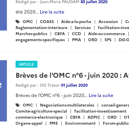
Rédigé par : Jean-Marie PAUGAM
30 juillet 2020
été 2020...
Lire la suite
Catégories
OMC
COASS
Aide-a-la-peche
Accession
C
:
Reglementation-interieure
Services
facilitation-inv
Marches-publics
CBFA
CCD
Aide-au-commerce
engagements-specifiques
PMA
ORD
SPS
DG-
ARTICLE
Brèves de l'OMC n°6 - juin 2020 : A
Rédigé par : DG Trésor
01 juillet 2020
Brèves de l'OMC n°6 - juin 2020...
Lire la suite
Catégories
OMC
Negociations-multilaterales
conseil-gener
:
Comite-agriculture-special
facilitation-investissement
commerce-electronique
CBFA
ADPIC
ORD
O
Organe-appel
PME
Environnement
Forum-publi