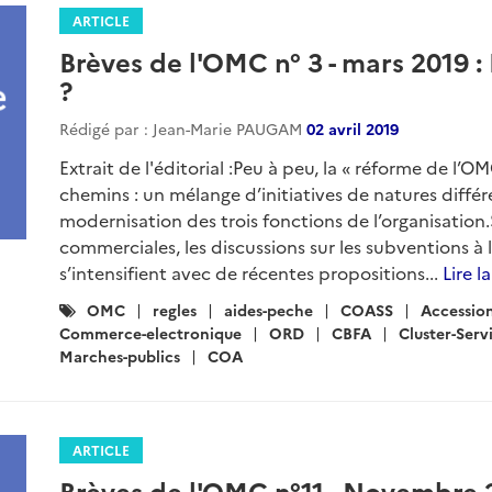
ARTICLE
Brèves de l'OMC n° 3 - mars 2019 
?
Rédigé par : Jean-Marie PAUGAM
02 avril 2019
Extrait de l'éditorial :Peu à peu, la « réforme de l’
chemins : un mélange d’initiatives de natures diffé
modernisation des trois fonctions de l’organisation.
commerciales, les discussions sur les subventions à 
s’intensifient avec de récentes propositions...
Lire l
Catégories
OMC
regles
aides-peche
COASS
Accessio
:
Commerce-electronique
ORD
CBFA
Cluster-Serv
Marches-publics
COA
ARTICLE
Brèves de l'OMC n°11 - Novembre 2