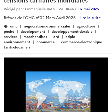
Rédigé par : Emmanuelle IVANOV-DURAND
07 mai 2025
Brèves de l'OMC n°02 Mars-Avril 2025...
Lire la suite
Catégories
omc
negociations-commerciales
agriculture
:
peche
developement
developpement-durable
services
marchandises
ord
adpic
environnement
commerce
commerce-electronique
tarifs-douaniers