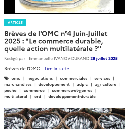
ARTICLE
Brèves de l'OMC n°4 Juin-Juillet
2025 : "Le commerce durable,
quelle action multilatérale ?"
Rédigé par : Emmanuelle IVANOV-DURAND
29 juillet 2025
Brèves de l'OMC...
Lire la suite
Catégories
omc
negociations
commerciales
services
:
marchandises
developpement
adpic
agriculture
peche
commerce
commerce-et-genres
multilateral
ord
developpement-durable