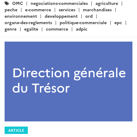
Catégories
OMC
negociations-commerciales
agriculture
:
peche
e-commerce
services
marchandises
environnement
developpement
ord
organe-des-reglements
politique-commerciale
epc
genre
egalite
commerce
adpic
ARTICLE