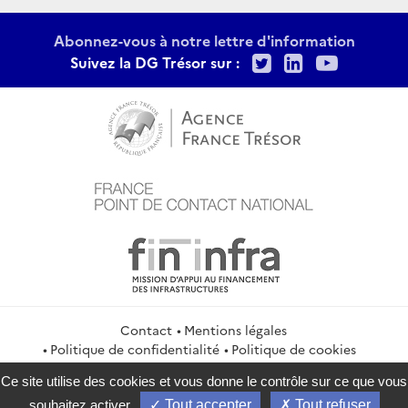
Abonnez-vous à notre lettre d'information
Twitter
LinkedIn
Youtu
Suivez la DG Trésor sur :
Contact
Mentions légales
Politique de confidentialité
Politique de cookies
Gestion des cookies
Flux RSS
Ce site utilise des cookies et vous donne le contrôle sur ce que vous
service-public.gouv.fr
legifrance.gouv.fr
info.gouv.fr
souhaitez activer
Tout accepter
Tout refuser