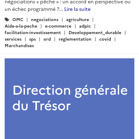
négociations « pêche » : un accord en perspective ou
un échec programmé ?...
Lire la suite
Catégories
OMC
negociations
agriculture
:
Aide-a-la-peche
e-commerce
adpic
facilitation-investissement
Developpement_durable
services
sps
ord
reglementation
covid
Marchandises