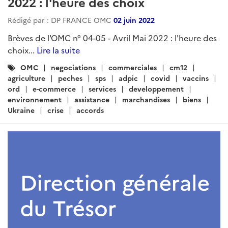
2022 : l'heure des choix
Rédigé par : DP FRANCE OMC
02 juin 2022
Brèves de l'OMC n° 04-05 - Avril Mai 2022 : l'heure des
choix...
Lire la suite
Catégories
OMC
negociations
commerciales
cm12
:
agriculture
peches
sps
adpic
covid
vaccins
ord
e-commerce
services
developpement
environnement
assistance
marchandises
biens
Ukraine
crise
accords