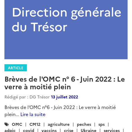
ARTICLE
Brèves de l'OMC n° 6 - Juin 2022 : Le
verre à moitié plein
Rédigé par : DG Trésor
13 juillet 2022
Brèves de l'OMC n°6 - Juin 2022 : Le verre à moitié
plein...
Lire la suite
Catégories
OMC
CM12
agriculture
peches
sps
:
adpic
covid
vaccins
crise
Ukraine
services