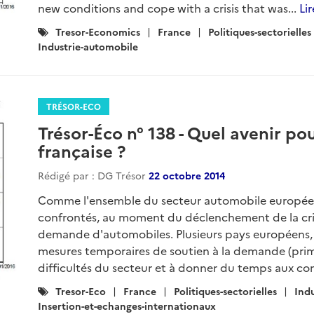
new conditions and cope with a crisis that was...
Lir
Catégories
Tresor-Economics
France
Politiques-sectorielles
:
Industrie-automobile
TRÉSOR-ECO
Trésor-Éco n° 138 - Quel avenir po
française ?
Rédigé par : DG Trésor
22 octobre 2014
Comme l'ensemble du secteur automobile européen, 
confrontés, au moment du déclenchement de la cris
demande d'automobiles. Plusieurs pays européens, 
mesures temporaires de soutien à la demande (prime à
difficultés du secteur et à donner du temps aux con
Catégories
Tresor-Eco
France
Politiques-sectorielles
Ind
:
Insertion-et-echanges-internationaux