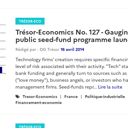
TRÉSOR-ECO
Trésor-Economics No. 127 - Gaugin
public seed-fund programme laun
Rédigé par : DG Trésor
16 avril 2014
Technology firms' creation requires specific financi
level of risk associated with their activity. "Tech" st
bank funding and generally turn to sources such as 
("love money"), business angels, or investors who ha
management firms. Seed-funds repr...
Lire la suite
Catégories
Tresor-Economics
France
Politique-industrielle
:
Financement-economie
TRÉSOR-ECO