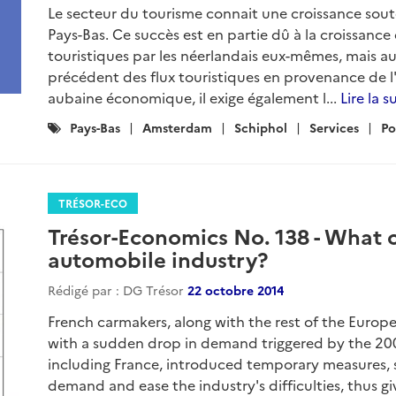
Le secteur du tourisme connait une croissance sou
Pays-Bas. Ce succès est en partie dû à la croissanc
touristiques par les néerlandais eux-mêmes, mais au
précédent des flux touristiques en provenance de l
aubaine économique, il exige également l...
Lire la s
Catégories
Pays-Bas
Amsterdam
Schiphol
Services
Po
:
TRÉSOR-ECO
Trésor-Economics No. 138 - What o
automobile industry?
Rédigé par : DG Trésor
22 octobre 2014
French carmakers, along with the rest of the Europ
with a sudden drop in demand triggered by the 2008
including France, introduced temporary measures, s
demand and ease the industry's difficulties, thus 