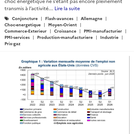
choc énergétique ne s’étant pas encore pleinement
transmis à l’activité....
Lire la suite
Catégories
Conjoncture
Flash-avances
Allemagne
:
Choc-energetique
Moyen-Orient
Commerce-Exterieur
Croissance
PMI-manufacturier
PMI-services
Production-manufacturiere
Industrie
Prix-gaz