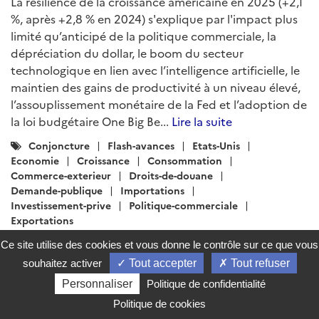
La résilience de la croissance américaine en 2025 (+2,1
%, après +2,8 % en 2024) s'explique par l'impact plus
limité qu’anticipé de la politique commerciale, la
dépréciation du dollar, le boom du secteur
technologique en lien avec l’intelligence artificielle, le
maintien des gains de productivité à un niveau élevé,
l’assouplissement monétaire de la Fed et l’adoption de
la loi budgétaire One Big Be...
Lire la suite
Catégories
Conjoncture
Flash-avances
Etats-Unis
:
Economie
Croissance
Consommation
Commerce-exterieur
Droits-de-douane
Demande-publique
Importations
Investissement-prive
Politique-commerciale
Exportations
Ce site utilise des cookies et vous donne le contrôle sur ce que vous
souhaitez activer
Tout accepter
Tout refuser
Personnaliser
Politique de confidentialité
Politique de cookies