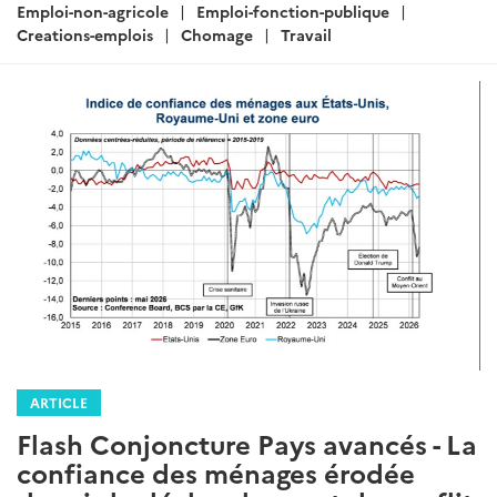
:
Emploi-non-agricole
Emploi-fonction-publique
Creations-emplois
Chomage
Travail
ARTICLE
Flash Conjoncture Pays avancés - La
confiance des ménages érodée