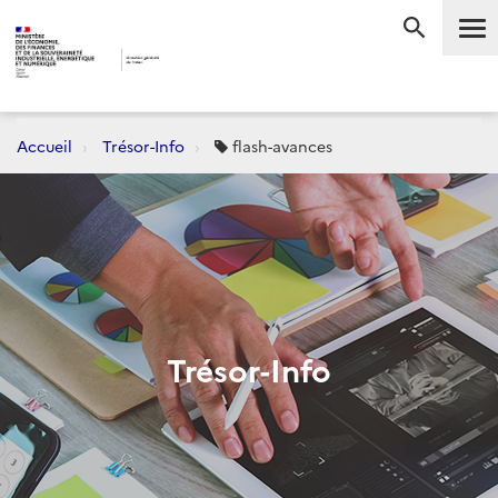
Me
RECHERC
Accueil
Trésor-Info
flash-avances
Trésor-Info