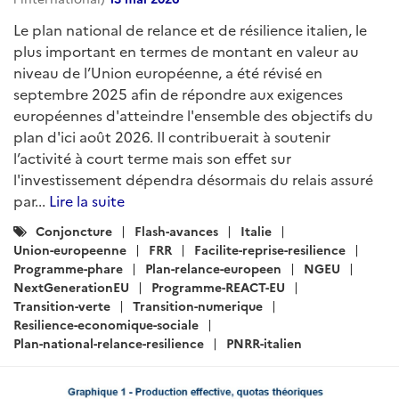
Le plan national de relance et de résilience italien, le
plus important en termes de montant en valeur au
niveau de l’Union européenne, a été révisé en
septembre 2025 afin de répondre aux exigences
européennes d'atteindre l'ensemble des objectifs du
plan d'ici août 2026. Il contribuerait à soutenir
l’activité à court terme mais son effet sur
l'investissement dépendra désormais du relais assuré
par...
Lire la suite
Catégories
Conjoncture
Flash-avances
Italie
:
Union-europeenne
FRR
Facilite-reprise-resilience
Programme-phare
Plan-relance-europeen
NGEU
NextGenerationEU
Programme-REACT-EU
Transition-verte
Transition-numerique
Resilience-economique-sociale
Plan-national-relance-resilience
PNRR-italien