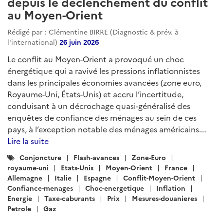
depuis le déclenchement du conflit
au Moyen-Orient
Rédigé par : Clémentine BIRRE (Diagnostic & prév. à
l'international)
26 juin 2026
Le conflit au Moyen-Orient a provoqué un choc
énergétique qui a ravivé les pressions inflationnistes
dans les principales économies avancées (zone euro,
Royaume-Uni, États-Unis) et accru l’incertitude,
conduisant à un décrochage quasi-généralisé des
enquêtes de confiance des ménages au sein de ces
pays, à l’exception notable des ménages américains....
Lire la suite
Catégories
Conjoncture
Flash-avances
Zone-Euro
:
royaume-uni
Etats-Unis
Moyen-Orient
France
Allemagne
Italie
Espagne
Conflit-Moyen-Orient
Confiance-menages
Choc-energetique
Inflation
Energie
Taxe-caburants
Prix
Mesures-douanieres
Petrole
Gaz