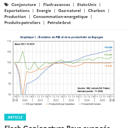
Catégories
Conjoncture
Flash-avances
Etats-Unis
:
Exportations
Energie
Gaz-naturel
Charbon
Production
Consommation-energetique
Produits-petroliers
Petrole-brut
ARTICLE
Flash Conjoncture Pays avancés -