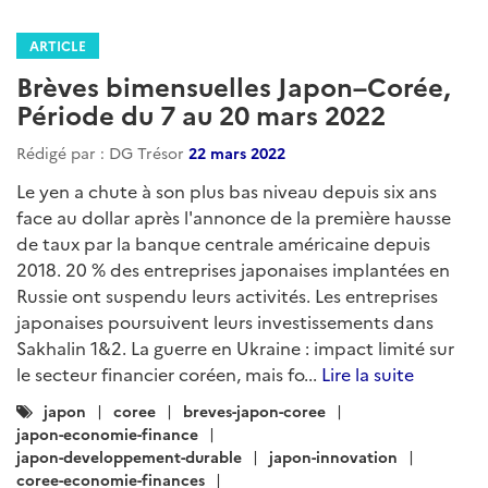
ARTICLE
Brèves bimensuelles Japon–Corée,
Période du 7 au 20 mars 2022
Rédigé par : DG Trésor
22 mars 2022
Le yen a chute à son plus bas niveau depuis six ans
face au dollar après l'annonce de la première hausse
de taux par la banque centrale américaine depuis
2018. 20 % des entreprises japonaises implantées en
Russie ont suspendu leurs activités. Les entreprises
japonaises poursuivent leurs investissements dans
Sakhalin 1&2. La guerre en Ukraine : impact limité sur
le secteur financier coréen, mais fo...
Lire la suite
Catégories
japon
coree
breves-japon-coree
:
japon-economie-finance
japon-developpement-durable
japon-innovation
coree-economie-finances