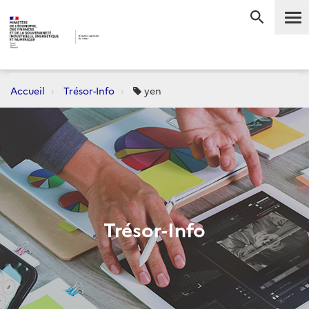
Me
RECHERC
Accueil
Trésor-Info
yen
Trésor-Info