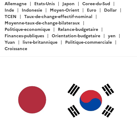
:
Allemagne
Etats-Unis
Japon
Coree-du-Sud
Inde
Indonesie
Moyen-Orient
Euro
Dollar
TCEN
Taux-de-change-effectif-nominal
Moyenne-taux-de-change-bilateraux
Politique-economique
Relance-budgetaire
Finances-publiques
Orientation-budgetaire
yen
Yuan
livre-britannique
Politique-commerciale
Croissance