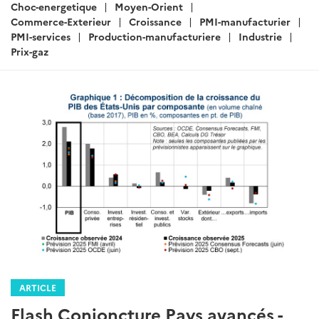
:
Choc-energetique
Moyen-Orient
Commerce-Exterieur
Croissance
PMI-manufacturier
PMI-services
Production-manufacturiere
Industrie
Prix-gaz
ARTICLE
Flash Conjoncture Pays avancés -