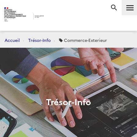
Me
RECHERC
Accueil
Trésor-Info
Commerce-Exterieur
Trésor-Info