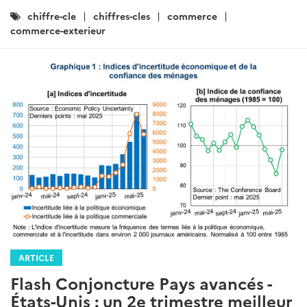
Catégories
chiffre-cle
chiffres-cles
commerce
:
commerce-exterieur
ARTICLE
Flash Conjoncture Pays avancés -
États-Unis : un 2e trimestre meilleur