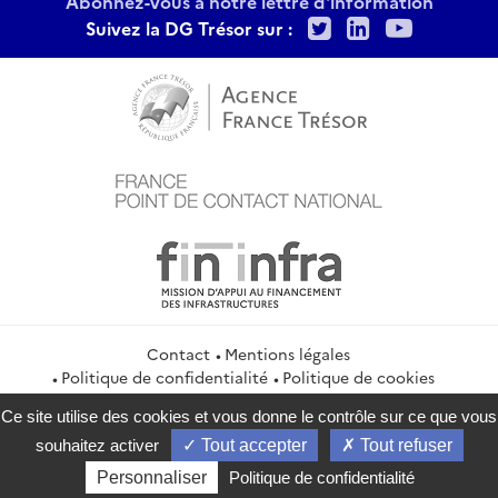
Abonnez-vous à notre lettre d'information
Twitter
LinkedIn
Youtu
Suivez la DG Trésor sur :
Contact
Mentions légales
Politique de confidentialité
Politique de cookies
Gestion des cookies
Flux RSS
Ce site utilise des cookies et vous donne le contrôle sur ce que vous
service-public.gouv.fr
legifrance.gouv.fr
info.gouv.fr
souhaitez activer
Tout accepter
Tout refuser
data.gouv.fr
Personnaliser
Politique de confidentialité