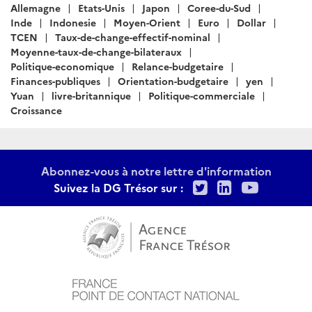
:
Allemagne
Etats-Unis
Japon
Coree-du-Sud
Inde
Indonesie
Moyen-Orient
Euro
Dollar
TCEN
Taux-de-change-effectif-nominal
Moyenne-taux-de-change-bilateraux
Politique-economique
Relance-budgetaire
Finances-publiques
Orientation-budgetaire
yen
Yuan
livre-britannique
Politique-commerciale
Croissance
Abonnez-vous à notre lettre d'information
Twitter
LinkedIn
Youtu
Suivez la DG Trésor sur :