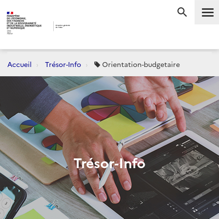
Me
RECHERC
Accueil
Trésor-Info
Orientation-budgetaire
Trésor-Info