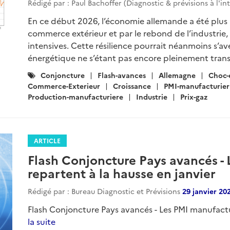
Rédigé par : Paul Bachoffer (Diagnostic & prévisions à l'in
En ce début 2026, l’économie allemande a été plus r
commerce extérieur et par le rebond de l’industri
intensives. Cette résilience pourrait néanmoins s’av
énergétique ne s’étant pas encore pleinement transmi
Catégories
Conjoncture
Flash-avances
Allemagne
Choc-
:
Commerce-Exterieur
Croissance
PMI-manufacturier
Production-manufacturiere
Industrie
Prix-gaz
ARTICLE
Flash Conjoncture Pays avancés -
repartent à la hausse en janvier
Rédigé par : Bureau Diagnostic et Prévisions
29 janvier 20
Flash Conjoncture Pays avancés - Les PMI manufactur
la suite