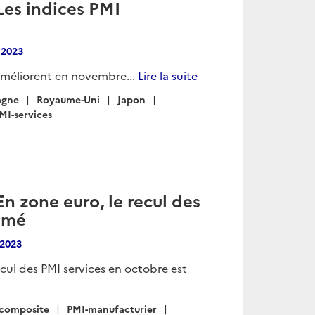
Les indices PMI
 2023
'améliorent en novembre...
Lire la suite
agne
Royaume-Uni
Japon
MI-services
n zone euro, le recul des
irmé
2023
ecul des PMI services en octobre est
composite
PMI-manufacturier