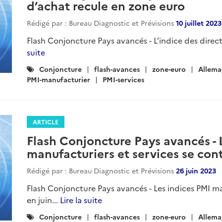
d’achat recule en zone euro
Rédigé par : Bureau Diagnostic et Prévisions
10 juillet 2023
Flash Conjoncture Pays avancés - L’indice des direct
suite
Catégories
Conjoncture
flash-avances
zone-euro
Allema
:
PMI-manufacturier
PMI-services
ARTICLE
Flash Conjoncture Pays avancés - 
manufacturiers et services se cont
Rédigé par : Bureau Diagnostic et Prévisions
26 juin 2023
Flash Conjoncture Pays avancés - Les indices PMI ma
en juin...
Lire la suite
Catégories
Conjoncture
flash-avances
zone-euro
Allema