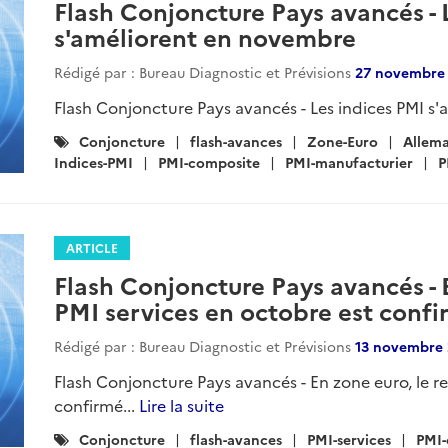
Flash Conjoncture Pays avancés - 
s'améliorent en novembre
Rédigé par : Bureau Diagnostic et Prévisions
27 novembre
Flash Conjoncture Pays avancés - Les indices PMI s
Catégories
Conjoncture
flash-avances
Zone-Euro
Allem
:
Indices-PMI
PMI-composite
PMI-manufacturier
P
ARTICLE
Flash Conjoncture Pays avancés - E
PMI services en octobre est conf
Rédigé par : Bureau Diagnostic et Prévisions
13 novembre 
Flash Conjoncture Pays avancés - En zone euro, le r
confirmé...
Lire la suite
Catégories
Conjoncture
flash-avances
PMI-services
PMI-