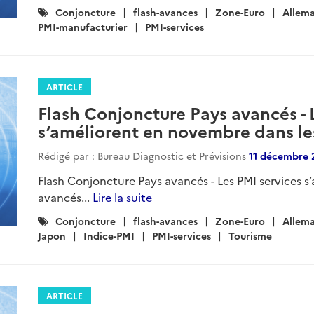
Catégories
Conjoncture
flash-avances
Zone-Euro
Allem
:
PMI-manufacturier
PMI-services
ARTICLE
Flash Conjoncture Pays avancés - 
s’améliorent en novembre dans le
Rédigé par : Bureau Diagnostic et Prévisions
11 décembre 
Flash Conjoncture Pays avancés - Les PMI services 
avancés...
Lire la suite
Catégories
Conjoncture
flash-avances
Zone-Euro
Allem
:
Japon
Indice-PMI
PMI-services
Tourisme
ARTICLE