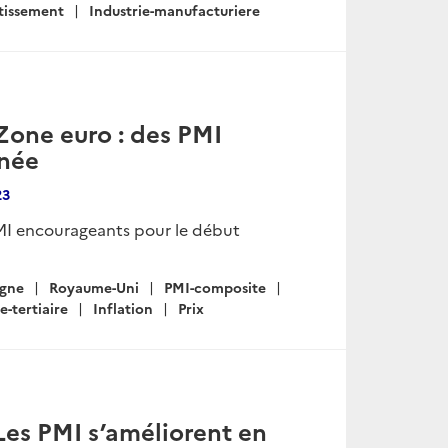
tissement
Industrie-manufacturiere
Zone euro : des PMI
nnée
23
PMI encourageants pour le début
gne
Royaume-Uni
PMI-composite
e-tertiaire
Inflation
Prix
Les PMI s’améliorent en