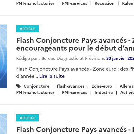
:
PMI-manufacturier
PMI-services
Recession
Ralen
ARTICLE
Flash Conjoncture Pays avancés - 
encourageants pour le début d’a
Rédigé par : Bureau Diagnostic et Prévisions
30 janvier 20
Flash Conjoncture Pays avancés - Zone euro : des 
d’année...
Lire la suite
Catégories
Conjoncture
flash-avances
zone-euro
Allema
:
PMI-manufacturier
PMI-services
Industrie
Activit
ARTICLE
Flash Conjoncture Pays avancés - 