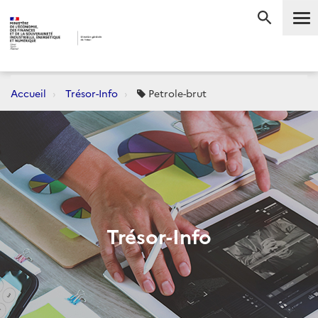
Me
RECHERC
Accueil
Trésor-Info
Petrole-brut
Trésor-Info