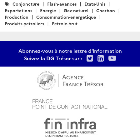
Catégories
Conjoncture
Flash-avances
Etats-Unis
:
Exportations
Energie
Gaz-naturel
Charbon
Production
Consommation-energetique
Produits-petroliers
Petrole-brut
Abonnez-vous à notre lettre d'information
Twitter
LinkedIn
Youtu
Suivez la DG Trésor sur :