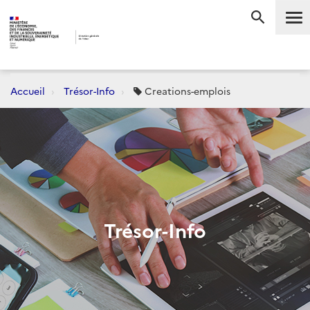
Me
RECHERC
Accueil
Trésor-Info
Creations-emplois
Trésor-Info