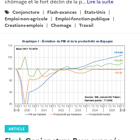
chômage et le fort déclin de la p...
Lire la suite
Catégories
Conjoncture
Flash-avances
Etats-Unis
:
Emploi-non-agricole
Emploi-fonction-publique
Creations-emplois
Chomage
Travail
ARTICLE