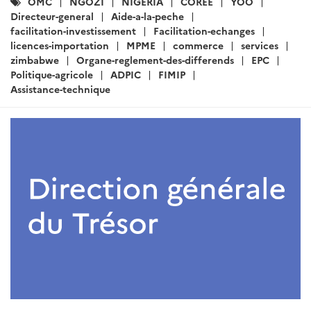
Catégories
OMC
NGOZI
NIGERIA
COREE
YOO
:
Directeur-general
Aide-a-la-peche
facilitation-investissement
Facilitation-echanges
licences-importation
MPME
commerce
services
zimbabwe
Organe-reglement-des-differends
EPC
Politique-agricole
ADPIC
FIMIP
Assistance-technique