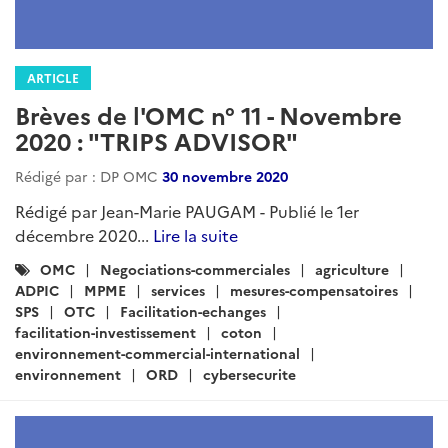
ARTICLE
Brèves de l'OMC n° 11 - Novembre
2020 : "TRIPS ADVISOR"
Rédigé par : DP OMC
30 novembre 2020
Rédigé par Jean-Marie PAUGAM - Publié le 1er
décembre 2020...
Lire la suite
Catégories
OMC
Negociations-commerciales
agriculture
:
ADPIC
MPME
services
mesures-compensatoires
SPS
OTC
Facilitation-echanges
facilitation-investissement
coton
environnement-commercial-international
environnement
ORD
cybersecurite