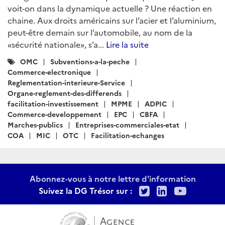
voit-on dans la dynamique actuelle ? Une réaction en
chaine. Aux droits américains sur l’acier et l’aluminium,
peut-être demain sur l’automobile, au nom de la
«sécurité nationale», s’a...
Lire la suite
Catégories
OMC
Subventions-a-la-peche
:
Commerce-electronique
Reglementation-interieure-Service
Organe-reglement-des-differends
facilitation-investissement
MPME
ADPIC
Commerce-developpement
EPC
CBFA
Marches-publics
Entreprises-commerciales-etat
COA
MIC
OTC
Facilitation-echanges
Abonnez-vous à notre lettre d'information
Twitter
LinkedIn
Youtu
Suivez la DG Trésor sur :