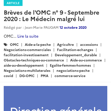
ARTICLE
Brèves de l'OMC n° 9 - Septembre
2020 : Le Médecin malgré lui
Rédigé par : Jean-Marie PAUGAM
12 octobre 2020
OMC...
Lire la suite
Catégories
OMC
Aide-a-la-peche
Agricultre
accessions
:
Negociations-commerciales
Facilitation-echanges
facilitation-investissement
Developpement_durable
Obstacles-techniques-au-commerce
Aide-au-commerce
aide-au-developpement
Egalite-femmes-hommes
Negociations-multilaterales
negociations-peche
covid
DG-OMC
PMA
commerce-service