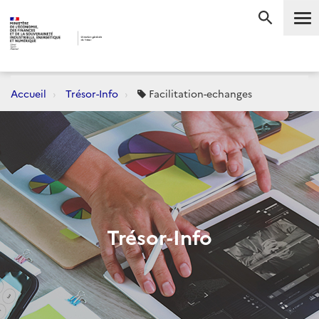
Me
RECHERC
Accueil
Trésor-Info
Facilitation-echanges
Trésor-Info