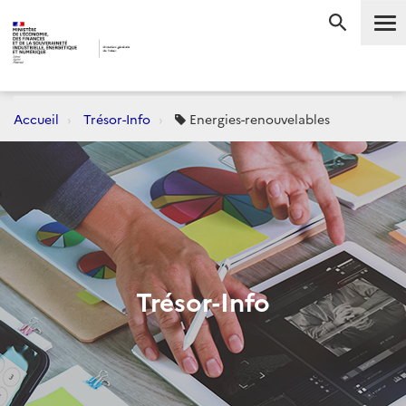
Me
RECHERC
Accueil
Trésor-Info
Energies-renouvelables
Trésor-Info