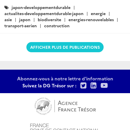
Catégories
japon-developpementdurable
:
actualites-developpementdurable-japon
energie
asie
japon
biodiversite
energies-renouvelables
transport-aerien
construction
AFFICHER PLUS DE PUBLICATIONS
Abonnez-vous à notre lettre d'information
Twitter
LinkedIn
Youtu
Suivez la DG Trésor sur :