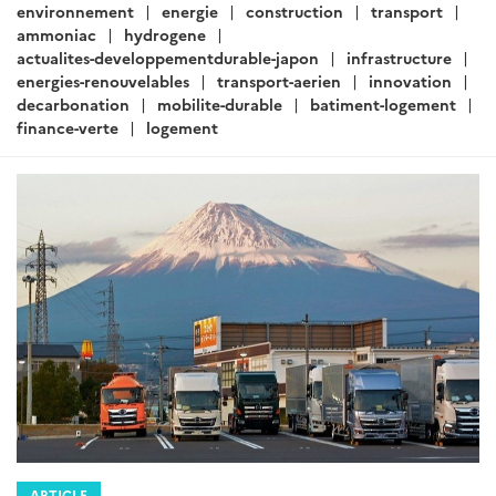
:
environnement
energie
construction
transport
ammoniac
hydrogene
actualites-developpementdurable-japon
infrastructure
energies-renouvelables
transport-aerien
innovation
decarbonation
mobilite-durable
batiment-logement
finance-verte
logement
ARTICLE