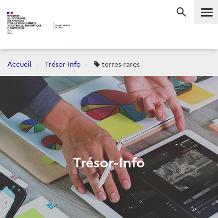
Me
RECHERC
Accueil
Trésor-Info
terres-rares
Trésor-Info