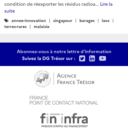
condition de réexporter les résidus radioa...
Lire la
suite
Catégories
annee-innovation
singapour
barages
laos
:
terres-rares
malaisie
Abonnez-vous à notre lettre d'information
Twitter
LinkedIn
Youtu
Suivez la DG Trésor sur :