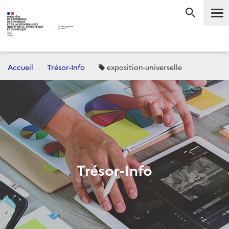
Me
RECHERC
Accueil
Trésor-Info
exposition-universelle
Trésor-Info