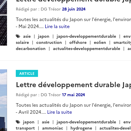
Rédigé par : DG Trésor
28 juin 2024
Toutes les actualités du Japon sur l'énergie, l'envir
- Mai 2024....
Lire la suite
Catégories
asie
japon
japon-developpementdurable
env
:
solaire
construction
offshore
eolien
smartcit
decarbonation
actualites-developpementdurable
a
ARTICLE
Lettre développement durable Jap
Rédigé par : DG Trésor
17 mai 2024
Toutes les actualités du Japon sur l'énergie, l'envir
- Avril 2024....
Lire la suite
Catégories
japon
asie
japon-developpementdurable
env
:
transport
ammoniac
hydrogene
actualites-dev