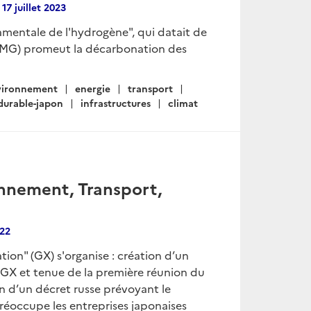
e
17 juillet 2023
amentale de l'hydrogène", qui datait de
TMG) promeut la décarbonation des
vironnement
energie
transport
durable-japon
infrastructures
climat
onnement, Transport,
022
ion" (GX) s'organise : création d’un
 GX et tenue de la première réunion du
n d’un décret russe prévoyant le
 préoccupe les entreprises japonaises