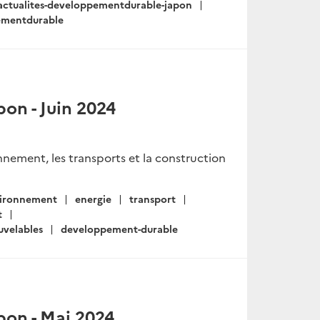
actualites-developpementdurable-japon
ementdurable
on - Juin 2024
onnement, les transports et la construction
ironnement
energie
transport
t
uvelables
developpement-durable
on - Mai 2024