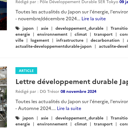
Rédigé par : Pôle Développement Durable SER Tokyo
09 j
Toutes les actualités du Japon sur l'énergie, l'envir
- novembre/décembre 2024...
Lire la suite
Catégories
japon
asie
developpement_durable
Transiti
:
energie
environnement
climat
transport
con
ville
logement
infrastructure
decarbonation
actualite-developpementdurable-japon
actualite-dev
ARTICLE
Lettre développement durable Ja
Rédigé par : DG Trésor
08 novembre 2024
Toutes les actualités du Japon sur l'énergie, l'envir
- Automne 2024....
Lire la suite
Catégories
japon
asie
developpement_durable
Transiti
:
energie
environnement
climat
transport
con