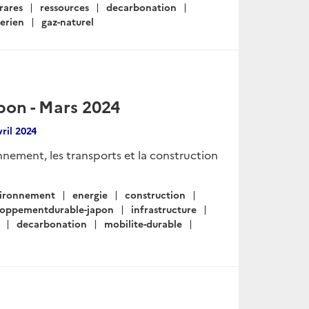
-rares
ressources
decarbonation
erien
gaz-naturel
pon - Mars 2024
vril 2024
onnement, les transports et la construction
ironnement
energie
construction
eloppementdurable-japon
infrastructure
decarbonation
mobilite-durable