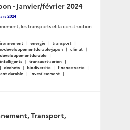
n - Janvier/février 2024
ars 2024
onnement, les transports et la construction
ironnement
energie
transport
tes-developpementdurable-japon
climat
s-developpementdurable
intelligents
transport-aerien
dechets
biodiversite
finance-verte
ent-durable
investissement
onnement, Transport,