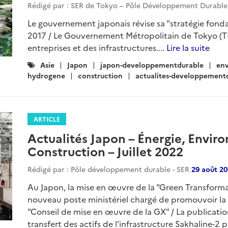
Rédigé par : SER de Tokyo – Pôle Développement Durabl
Le gouvernement japonais révise sa "stratégie fond
2017 / Le Gouvernement Métropolitain de Tokyo (
entreprises et des infrastructures....
Lire la suite
Catégories
Asie
Japon
japon-developpementdurable
en
:
hydrogene
construction
actualites-developpement
ARTICLE
Actualités Japon – Énergie, Envir
Construction – Juillet 2022
Rédigé par : Pôle développement durable - SER
29 août 2
Au Japon, la mise en œuvre de la "Green Transformat
nouveau poste ministériel chargé de promouvoir la
"Conseil de mise en œuvre de la GX" / La publicatio
transfert des actifs de l’infrastructure Sakhaline-2