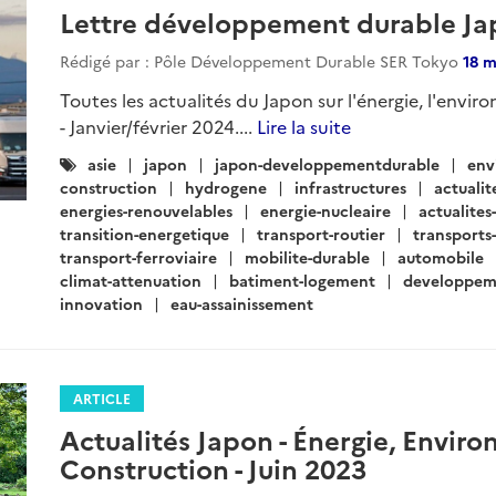
Lettre développement durable Japo
Rédigé par : Pôle Développement Durable SER Tokyo
18 m
Toutes les actualités du Japon sur l'énergie, l'envir
- Janvier/février 2024....
Lire la suite
Catégories
asie
japon
japon-developpementdurable
env
:
construction
hydrogene
infrastructures
actuali
energies-renouvelables
energie-nucleaire
actualite
transition-energetique
transport-routier
transports-
transport-ferroviaire
mobilite-durable
automobile
climat-attenuation
batiment-logement
developpem
innovation
eau-assainissement
ARTICLE
Actualités Japon - Énergie, Envir
Construction - Juin 2023