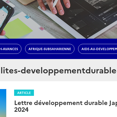
H-AVANCES
AFRIQUE-SUBSAHARIENNE
AIDE-AU-DEVELOPPE
lites-developpementdurable
ARTICLE
Lettre développement durable J
2024