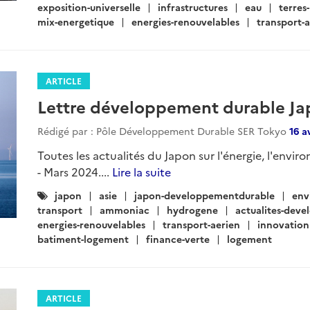
exposition-universelle
infrastructures
eau
terres
mix-energetique
energies-renouvelables
transport-a
ARTICLE
Lettre développement durable Ja
Rédigé par : Pôle Développement Durable SER Tokyo
16 a
Toutes les actualités du Japon sur l'énergie, l'envir
- Mars 2024....
Lire la suite
Catégories
japon
asie
japon-developpementdurable
env
:
transport
ammoniac
hydrogene
actualites-dev
energies-renouvelables
transport-aerien
innovation
batiment-logement
finance-verte
logement
ARTICLE