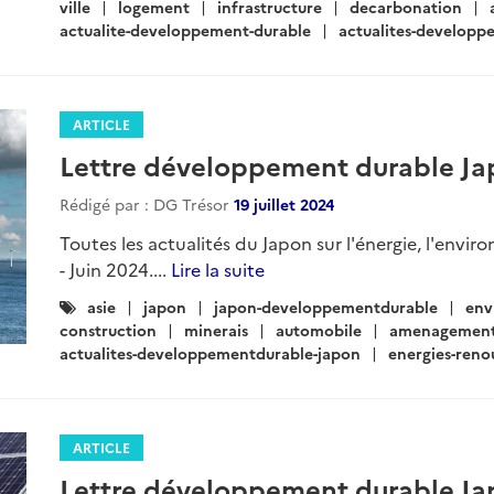
ville
logement
infrastructure
decarbonation
actualite-developpement-durable
actualites-developp
ARTICLE
Lettre développement durable Jap
Rédigé par : DG Trésor
19 juillet 2024
Toutes les actualités du Japon sur l'énergie, l'envir
- Juin 2024....
Lire la suite
Catégories
asie
japon
japon-developpementdurable
env
:
construction
minerais
automobile
amenagemen
actualites-developpementdurable-japon
energies-reno
ARTICLE
Lettre développement durable Jap