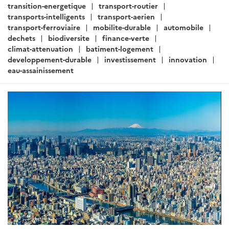
transition-energetique
transport-routier
transports-intelligents
transport-aerien
transport-ferroviaire
mobilite-durable
automobile
dechets
biodiversite
finance-verte
climat-attenuation
batiment-logement
developpement-durable
investissement
innovation
eau-assainissement