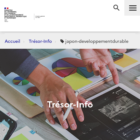
Me
RECHERC
Accueil
Trésor-Info
japon-developpementdurable
Trésor-Info