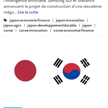
l’intelligence artificielle. Samsung SDI et Stellantis
annoncent le projet de construction d’une deuxième
méga...
Lire la suite
Catégories
japon-economie-finance
japon-innovation
:
japon-agro
japon-developpementdurable
japon
coree
coree-innovation
coree-economie-finance