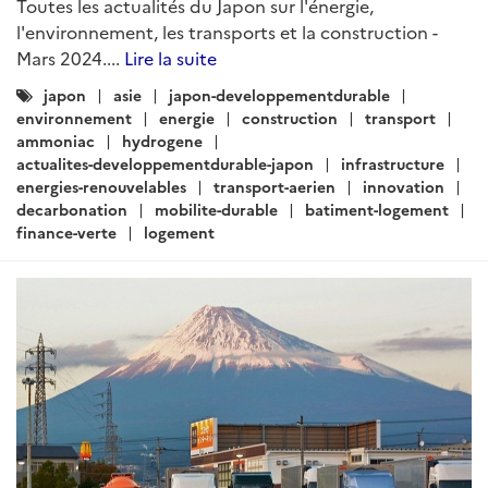
Toutes les actualités du Japon sur l'énergie,
l'environnement, les transports et la construction -
Mars 2024....
Lire la suite
Catégories
japon
asie
japon-developpementdurable
:
environnement
energie
construction
transport
ammoniac
hydrogene
actualites-developpementdurable-japon
infrastructure
energies-renouvelables
transport-aerien
innovation
decarbonation
mobilite-durable
batiment-logement
finance-verte
logement