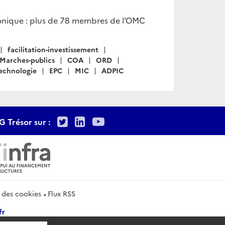
ronique : plus de 78 membres de l'OMC
facilitation-investissement
Marches-publics
COA
ORD
technologie
EPC
MIC
ADPIC
Twitter
LinkedIn
Youtube
G Trésor sur :
 des cookies
Flux RSS
fr