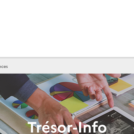
nces
Trésor-Info