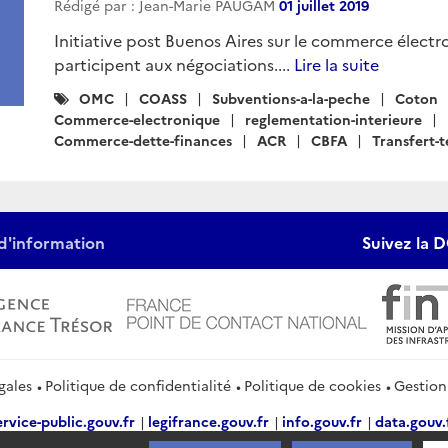
Rédigé par : Jean-Marie PAUGAM
01 juillet 2019
Initiative post Buenos Aires sur le commerce élect
participent aux négociations....
Lire la suite
Catégories
OMC
COASS
Subventions-a-la-peche
Coton
:
Commerce-electronique
reglementation-interieure
Commerce-dette-finances
ACR
CBFA
Transfert-
d'information
Suivez la D
gales
Politique de confidentialité
Politique de cookies
Gestion
ervice-public.gouv.fr
legifrance.gouv.fr
info.gouv.fr
data.gouv.