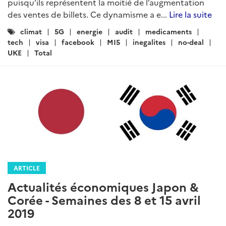
puisqu’ils représentent la moitié de l’augmentation
des ventes de billets. Ce dynamisme a e...
Lire la suite
Catégories
climat
5G
energie
audit
medicaments
:
tech
visa
facebook
MI5
inegalites
no-deal
UKE
Total
ARTICLE
Actualités économiques Japon &
Corée - Semaines des 8 et 15 avril
2019