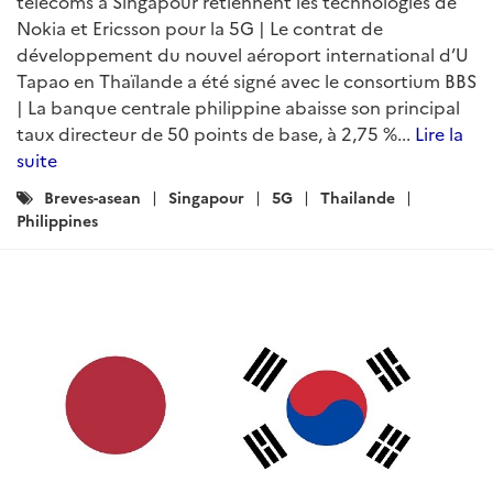
télécoms à Singapour retiennent les technologies de
Nokia et Ericsson pour la 5G | Le contrat de
développement du nouvel aéroport international d’U
Tapao en Thaïlande a été signé avec le consortium BBS
| La banque centrale philippine abaisse son principal
taux directeur de 50 points de base, à 2,75 %...
Lire la
suite
Catégories
Breves-asean
Singapour
5G
Thailande
:
Philippines