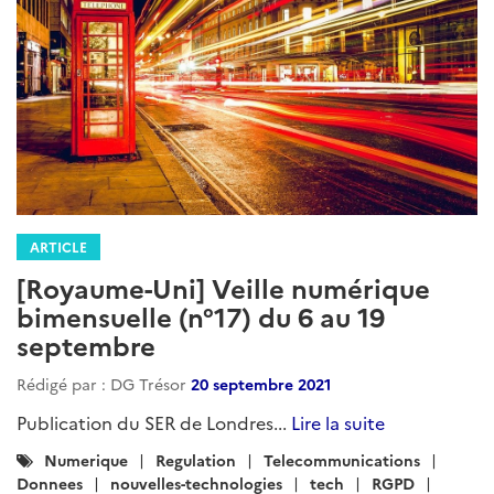
ARTICLE
[Royaume-Uni] Veille numérique
bimensuelle (n°17) du 6 au 19
septembre
Rédigé par : DG Trésor
20 septembre 2021
Publication du SER de Londres...
Lire la suite
Catégories
Numerique
Regulation
Telecommunications
:
Donnees
nouvelles-technologies
tech
RGPD