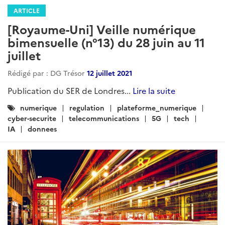
ARTICLE
[Royaume-Uni] Veille numérique
bimensuelle (n°13) du 28 juin au 11
juillet
Rédigé par : DG Trésor
12 juillet 2021
Publication du SER de Londres...
Lire la suite
Catégories
numerique
regulation
plateforme_numerique
:
cyber-securite
telecommunications
5G
tech
IA
donnees