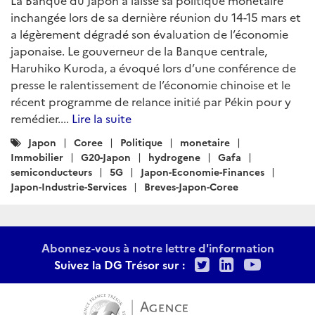
inchangée lors de sa dernière réunion du 14-15 mars et
a légèrement dégradé son évaluation de l’économie
japonaise. Le gouverneur de la Banque centrale,
Haruhiko Kuroda, a évoqué lors d’une conférence de
presse le ralentissement de l’économie chinoise et le
récent programme de relance initié par Pékin pour y
remédier....
Lire la suite
Catégories
Japon
Coree
Politique
monetaire
:
Immobilier
G20-Japon
hydrogene
Gafa
semiconducteurs
5G
Japon-Economie-Finances
Japon-Industrie-Services
Breves-Japon-Coree
Abonnez-vous à notre lettre d'information
Twitter
LinkedIn
Youtu
Suivez la DG Trésor sur :