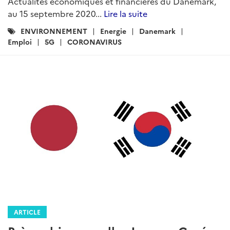
Actualités économiques et financières du Danemark,
au 15 septembre 2020...
Lire la suite
Catégories
ENVIRONNEMENT
Energie
Danemark
:
Emploi
5G
CORONAVIRUS
ARTICLE