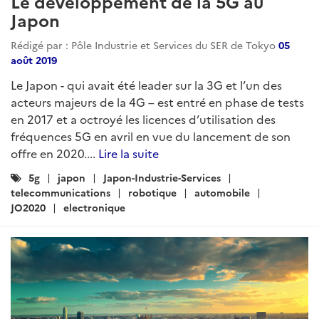
Le développement de la 5G au
Japon
Rédigé par : Pôle Industrie et Services du SER de Tokyo
05
août 2019
Le Japon - qui avait été leader sur la 3G et l’un des
acteurs majeurs de la 4G – est entré en phase de tests
en 2017 et a octroyé les licences d’utilisation des
fréquences 5G en avril en vue du lancement de son
offre en 2020....
Lire la suite
Catégories
5g
japon
Japon-Industrie-Services
:
telecommunications
robotique
automobile
JO2020
electronique