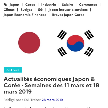
Catégories
Japon
Coree
Industrie
Salaire
Commerce
:
Climat
Budget
5G
japon-industrie-services
Japon-Economie-Finances
Breves-Japon-Coree
ARTICLE
Actualités économiques Japon &
Corée - Semaines des 11 mars et 18
mars 2019
Rédigé par : DG Trésor
28 mars 2019
La Banque du Japon a laissé sa politique monétaire