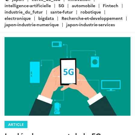
:
intelligence-artificielle
5G
automobile
Fintech
industrie_du_futur
sante-futur
robotique
electronique
bigdata
Recherche-et-developpement
japon-industrie-numerique
japon-industrie-services
ARTICLE