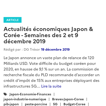
ARTICLE
Actualités économiques Japon &
Corée - Semaines des 2 et 9
décembre 2019
Rédigé par : DG Trésor
19 décembre 2019
Le Japon annonce un vaste plan de relance de 120
Milliards USD. Vote difficile du budget coréen pour
2020, en hausse de 9,1 % sur un an. La commission de
recherche fiscale du PLD recommande d’accorder un
crédit d'impôt de 15% aux entreprises déployant des
infrastructures 5G....
Lire la suite
Catégories
Japon-Economie-Finances
:
japon-industrie-numerique
Breves-Japon-Coree
pib-japon
peste-porcine
5G
Budget-Coree