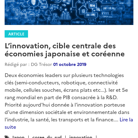
ARTICLE
L’innovation, cible centrale des
économies japonaise et coréenne
Rédigé par : DG Trésor
01 octobre 2019
Deux économies leaders sur plusieurs technologies
clés (semi-conducteurs, robotique, connectivité
mobile, cellules souches, écrans plats etc...). Ier et 5e
rang mondial en part de PIB consacrée à la R&D.
Priorité aujourd'hui donnée à l'innovation porteuse
d’une dimension sociétale et environnementale dans
l'industrie, la santé, les transports et la finance....
Lire la
suite
Catégories
Japon
coree_du_sud
innovation