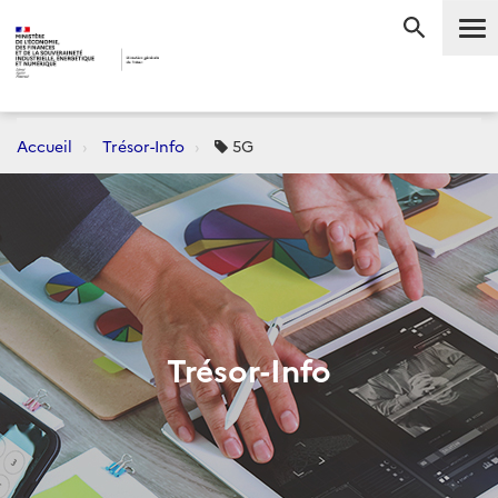
Me
RECHERC
Accueil
Trésor-Info
5G
Trésor-Info