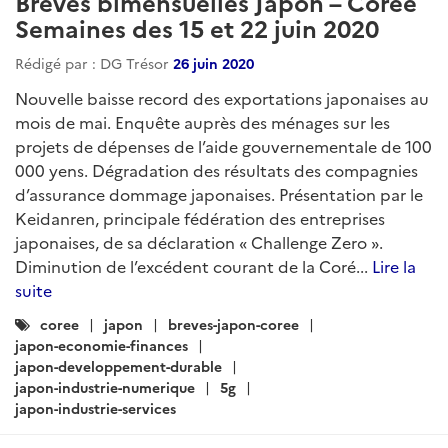
Brèves bimensuelles Japon – Corée
Semaines des 15 et 22 juin 2020
Rédigé par : DG Trésor
26 juin 2020
Nouvelle baisse record des exportations japonaises au
mois de mai. Enquête auprès des ménages sur les
projets de dépenses de l’aide gouvernementale de 100
000 yens. Dégradation des résultats des compagnies
d’assurance dommage japonaises. Présentation par le
Keidanren, principale fédération des entreprises
japonaises, de sa déclaration « Challenge Zero ».
Diminution de l’excédent courant de la Coré...
Lire la
suite
Catégories
coree
japon
breves-japon-coree
:
japon-economie-finances
japon-developpement-durable
japon-industrie-numerique
5g
japon-industrie-services