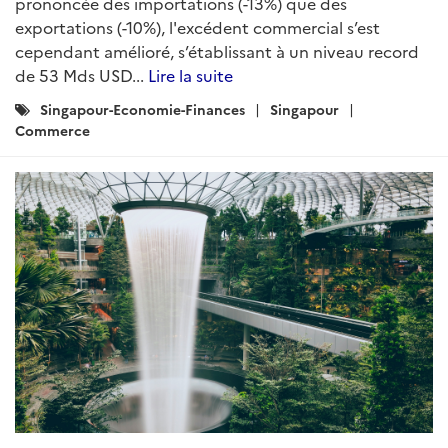
prononcée des importations (-13%) que des
exportations (-10%), l'excédent commercial s’est
cependant amélioré, s’établissant à un niveau record
de 53 Mds USD...
Lire la suite
Catégories
Singapour-Economie-Finances
Singapour
:
Commerce