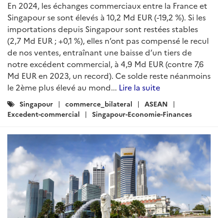
En 2024, les échanges commerciaux entre la France et
Singapour se sont élevés à 10,2 Md EUR (-19,2 %). Si les
importations depuis Singapour sont restées stables
(2,7 Md EUR ; +0,1 %), elles n’ont pas compensé le recul
de nos ventes, entraînant une baisse d’un tiers de
notre excédent commercial, à 4,9 Md EUR (contre 7,6
Md EUR en 2023, un record). Ce solde reste néanmoins
le 2ème plus élevé au mond...
Lire la suite
Catégories
Singapour
commerce_bilateral
ASEAN
:
Excedent-commercial
Singapour-Economie-Finances