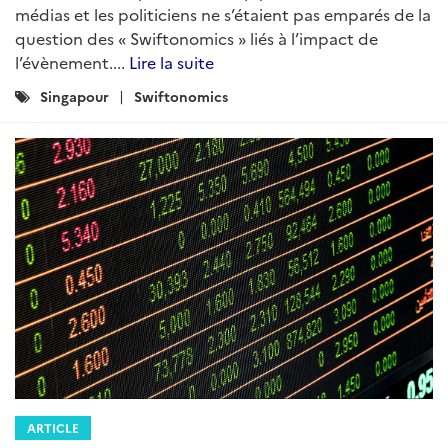
médias et les politiciens ne s’étaient pas emparés de la
question des « Swiftonomics » liés à l’impact de
l’évènement....
Lire la suite
Catégories
Singapour
Swiftonomics
:
ARTICLE