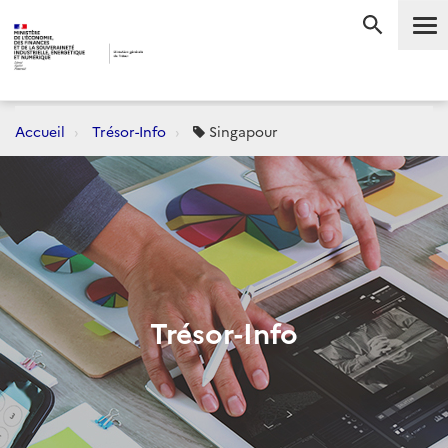
Me
RECHERC
Accueil
Trésor-Info
Singapour
Trésor-Info