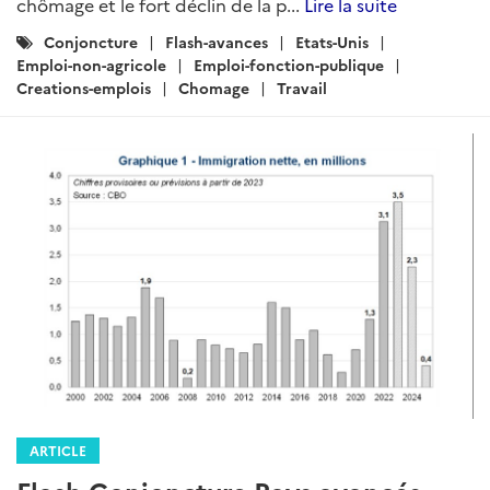
chômage et le fort déclin de la p...
Lire la suite
Catégories
Conjoncture
Flash-avances
Etats-Unis
:
Emploi-non-agricole
Emploi-fonction-publique
Creations-emplois
Chomage
Travail
ARTICLE