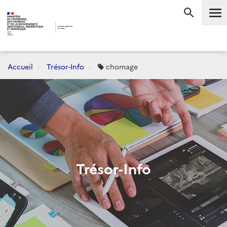
Me
RECHERC
Accueil
Trésor-Info
chomage
Trésor-Info