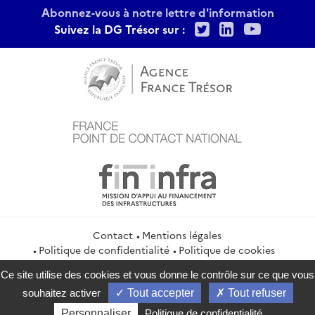
Abonnez-vous à notre lettre d'information
Twitter
LinkedIn
Youtu
Suivez la DG Trésor sur :
Contact
Mentions légales
Politique de confidentialité
Politique de cookies
Gestion des cookies
Flux RSS
Ce site utilise des cookies et vous donne le contrôle sur ce que vous
service-public.gouv.fr
legifrance.gouv.fr
info.gouv.fr
souhaitez activer
Tout accepter
Tout refuser
data.gouv.fr
Personnaliser
Politique de confidentialité