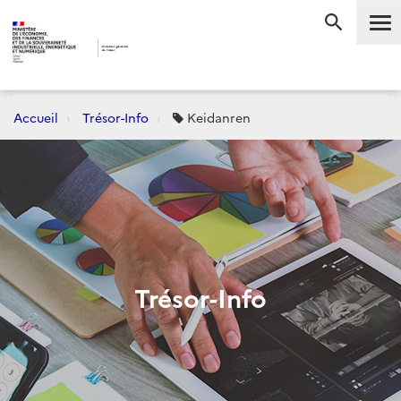
Me
RECHERC
Accueil
Trésor-Info
Keidanren
Trésor-Info