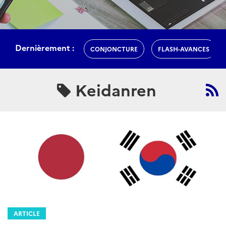
Dernièrement :
CONJONCTURE
FLASH-AVANCES
Keidanren
ARTICLE