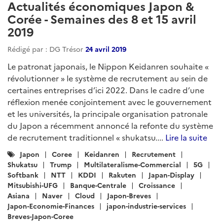
Actualités économiques Japon &
Corée - Semaines des 8 et 15 avril
2019
Rédigé par : DG Trésor
24 avril 2019
Le patronat japonais, le Nippon Keidanren souhaite «
révolutionner » le système de recrutement au sein de
certaines entreprises d’ici 2022. Dans le cadre d’une
réflexion menée conjointement avec le gouvernement
et les universités, la principale organisation patronale
du Japon a récemment annoncé la refonte du système
de recrutement traditionnel « shukatsu....
Lire la suite
Catégories
Japon
Coree
Keidanren
Recrutement
:
Shukatsu
Trump
Multilateralisme-Commercial
5G
Softbank
NTT
KDDI
Rakuten
Japan-Display
Mitsubishi-UFG
Banque-Centrale
Croissance
Asiana
Naver
Cloud
Japon-Breves
Japon-Economie-Finances
japon-industrie-services
Breves-Japon-Coree