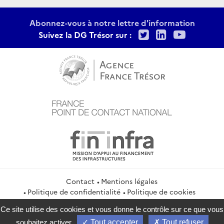
Abonnez-vous à notre lettre d'information
Twitter
LinkedIn
Youtu
Suivez la DG Trésor sur :
Contact
Mentions légales
Politique de confidentialité
Politique de cookies
Gestion des cookies
Flux RSS
Ce site utilise des cookies et vous donne le contrôle sur ce que vous
service-public.gouv.fr
legifrance.gouv.fr
info.gouv.fr
souhaitez activer
Tout accepter
Tout refuser