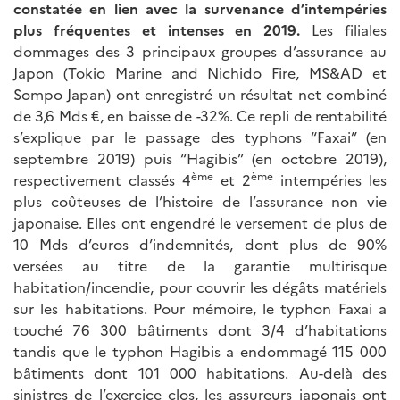
constatée en lien avec la survenance d’intempéries
plus fréquentes et intenses en 2019.
Les filiales
dommages des 3 principaux groupes d’assurance au
Japon (Tokio Marine and Nichido Fire, MS&AD et
Sompo Japan) ont enregistré un résultat net combiné
de 3,6 Mds €, en baisse de -32%. Ce repli de rentabilité
s’explique par le passage des typhons “Faxai” (en
septembre 2019) puis “Hagibis” (en octobre 2019),
ème
ème
respectivement classés 4
et 2
intempéries les
plus coûteuses de l’histoire de l’assurance non vie
japonaise. Elles ont engendré le versement de plus de
10 Mds d’euros d’indemnités, dont plus de 90%
versées au titre de la garantie multirisque
habitation/incendie, pour couvrir les dégâts matériels
sur les habitations. Pour mémoire, le typhon Faxai a
touché 76 300 bâtiments dont 3/4 d’habitations
tandis que le typhon Hagibis a endommagé 115 000
bâtiments dont 101 000 habitations. Au-delà des
sinistres de l’exercice clos, les assureurs japonais ont