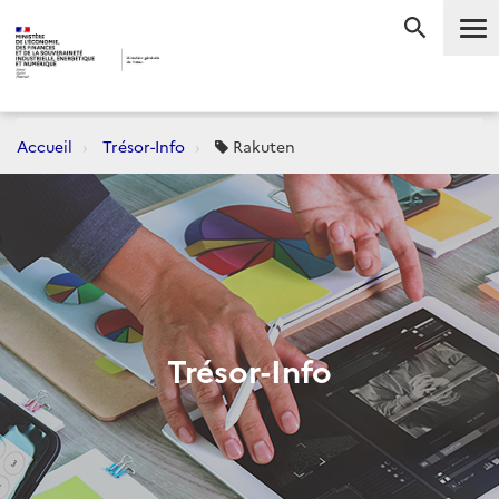
Me
RECHERC
Accueil
Trésor-Info
Rakuten
Trésor-Info