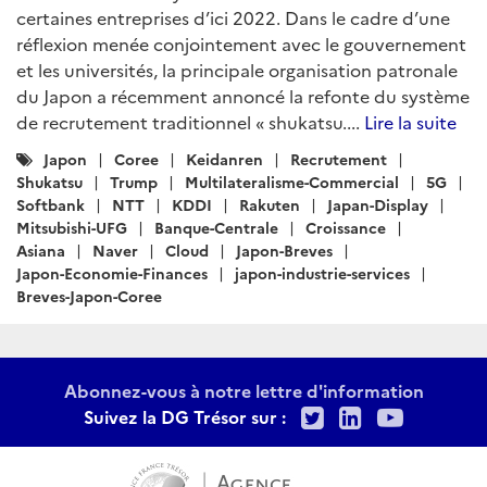
certaines entreprises d’ici 2022. Dans le cadre d’une
réflexion menée conjointement avec le gouvernement
et les universités, la principale organisation patronale
du Japon a récemment annoncé la refonte du système
de recrutement traditionnel « shukatsu....
Lire la suite
Catégories
Japon
Coree
Keidanren
Recrutement
:
Shukatsu
Trump
Multilateralisme-Commercial
5G
Softbank
NTT
KDDI
Rakuten
Japan-Display
Mitsubishi-UFG
Banque-Centrale
Croissance
Asiana
Naver
Cloud
Japon-Breves
Japon-Economie-Finances
japon-industrie-services
Breves-Japon-Coree
Abonnez-vous à notre lettre d'information
Twitter
LinkedIn
Youtu
Suivez la DG Trésor sur :