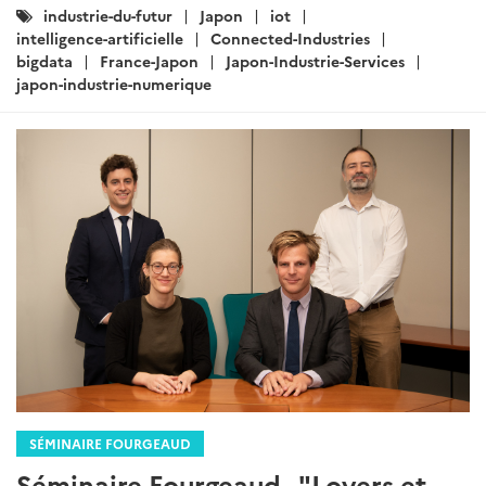
Catégories
industrie-du-futur
Japon
iot
:
intelligence-artificielle
Connected-Industries
bigdata
France-Japon
Japon-Industrie-Services
japon-industrie-numerique
SÉMINAIRE FOURGEAUD
Séminaire Fourgeaud - "Loyers et