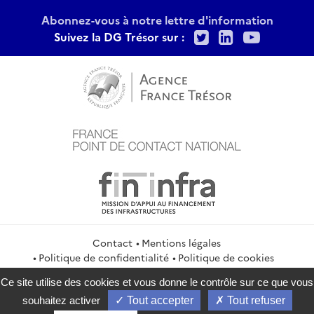
Abonnez-vous à notre lettre d'information
Twitter
LinkedIn
Youtu
Suivez la DG Trésor sur :
Contact
Mentions légales
Politique de confidentialité
Politique de cookies
Gestion des cookies
Flux RSS
Ce site utilise des cookies et vous donne le contrôle sur ce que vous
service-public.gouv.fr
legifrance.gouv.fr
info.gouv.fr
souhaitez activer
Tout accepter
Tout refuser
data.gouv.fr