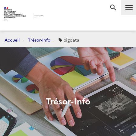
Me
RECHERC
Accueil
Trésor-Info
bigdata
Trésor-Info