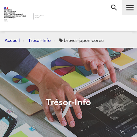
Me
RECHERC
Accueil
Trésor-Info
breves-japon-coree
Trésor-Info