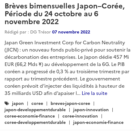
Brèves bimensuelles Japon–Corée,
Période du 24 octobre au 6
novembre 2022
Rédigé par : DG Trésor
07 novembre 2022
Japan Green Investment Corp for Carbon Neutrality
(JICN) : un nouveau fonds public-privé pour soutenir la
décarbonation des entreprises. Le Japon dédie 457 Mi
EUR (66,2 Mds ¥) au développement de la 6G. Le PIB
coréen a progressé de 0,3 % au troisième trimestre par
rapport au trimestre précédent. Le gouvernement
coréen prévoit d’injecter des liquidités à hauteur de
35 milliards USD afin d’apaiser l...
Lire la suite
Catégories
japon
coree
breves-japon-coree
:
japon-developpementdurable
japon-innovation
coree-economie-finance
coree-innovation
coree-developpementdurable
japon-economie-finance