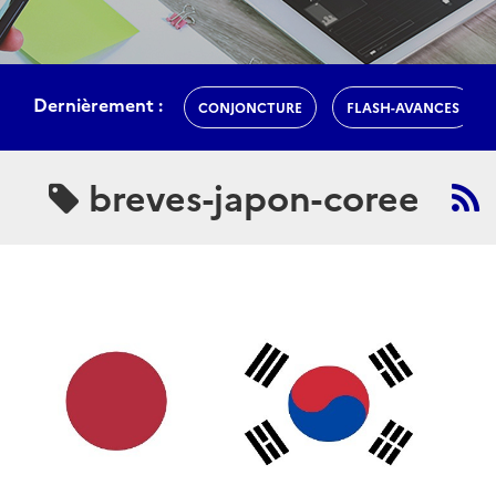
Dernièrement :
CONJONCTURE
FLASH-AVANCES
breves-japon-coree