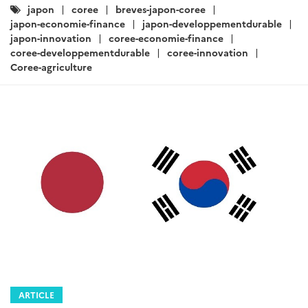
Catégories
japon
coree
breves-japon-coree
:
japon-economie-finance
japon-developpementdurable
japon-innovation
coree-economie-finance
coree-developpementdurable
coree-innovation
Coree-agriculture
ARTICLE