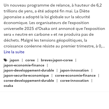
Un nouveau programme de relance, à hauteur de 6,2
trillions de yens, a été adopté fin mai. La Diète
japonaise a adopté la loi globale sur la sécurité
économique. Les organisateurs de l’exposition
universelle 2025 d’Osaka ont annoncé que l’exposition
sera « neutre en carbone » et ne produira pas de
déchets. Malgré les tensions géopolitiques, la
croissance coréenne résiste au premier trimestre, à 0,...
Lire la suite
Catégories
japon
coree
breves-japon-coree
:
japon-economie-finance
japon-developpement-durable
japon-innovation
japon-securite-economique
coree-economie-finance
coree-developpement-durable
coree-innovation
osaka