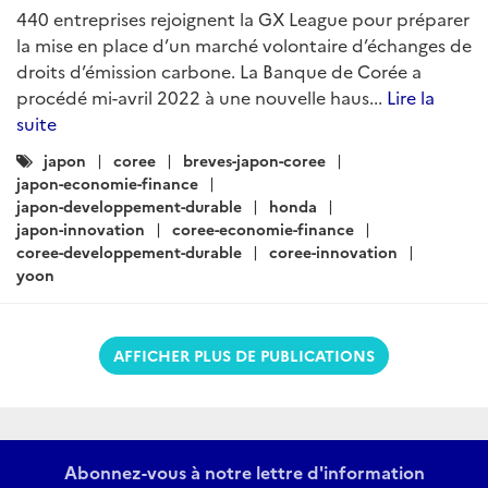
440 entreprises rejoignent la GX League pour préparer
la mise en place d’un marché volontaire d’échanges de
droits d’émission carbone. La Banque de Corée a
procédé mi-avril 2022 à une nouvelle haus...
Lire la
suite
Catégories
japon
coree
breves-japon-coree
:
japon-economie-finance
japon-developpement-durable
honda
japon-innovation
coree-economie-finance
coree-developpement-durable
coree-innovation
yoon
AFFICHER PLUS DE PUBLICATIONS
Abonnez-vous à notre lettre d'information