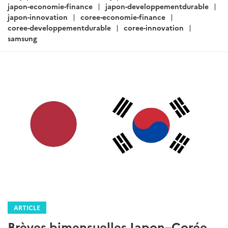
:
japon-economie-finance
japon-developpementdurable
japon-innovation
coree-economie-finance
coree-developpementdurable
coree-innovation
samsung
ARTICLE
Brèves bimensuelles Japon–Corée,