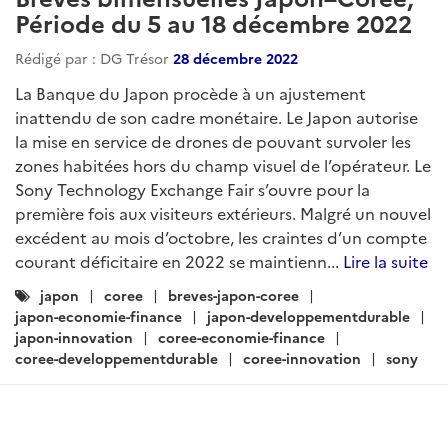
Période du 5 au 18 décembre 2022
Rédigé par : DG Trésor
28 décembre 2022
La Banque du Japon procède à un ajustement
inattendu de son cadre monétaire. Le Japon autorise
la mise en service de drones de pouvant survoler les
zones habitées hors du champ visuel de l’opérateur. Le
Sony Technology Exchange Fair s’ouvre pour la
première fois aux visiteurs extérieurs. Malgré un nouvel
excédent au mois d’octobre, les craintes d’un compte
courant déficitaire en 2022 se maintienn...
Lire la suite
Catégories
japon
coree
breves-japon-coree
:
japon-economie-finance
japon-developpementdurable
japon-innovation
coree-economie-finance
coree-developpementdurable
coree-innovation
sony