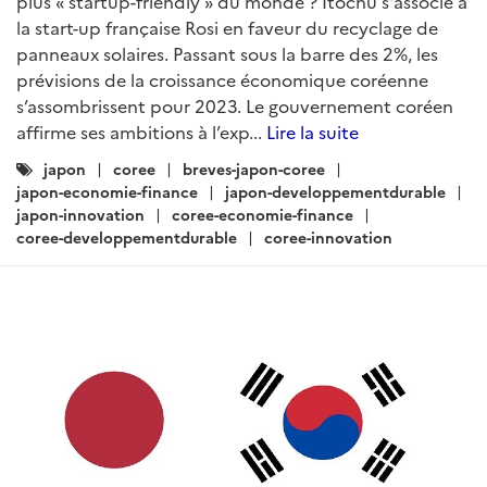
plus « startup-friendly » du monde ? Itochu s'associe à
la start-up française Rosi en faveur du recyclage de
panneaux solaires. Passant sous la barre des 2%, les
prévisions de la croissance économique coréenne
s’assombrissent pour 2023. Le gouvernement coréen
affirme ses ambitions à l’exp...
Lire la suite
Catégories
japon
coree
breves-japon-coree
:
japon-economie-finance
japon-developpementdurable
japon-innovation
coree-economie-finance
coree-developpementdurable
coree-innovation