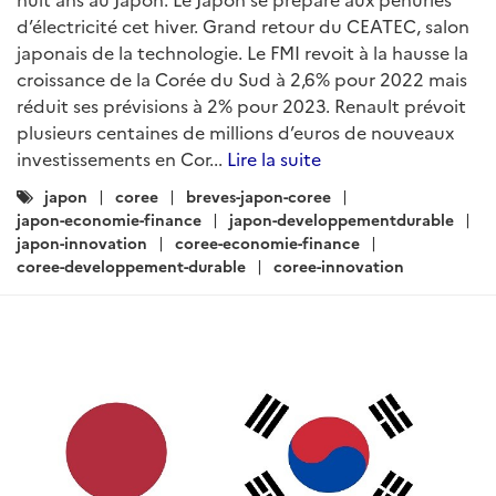
d’électricité cet hiver. Grand retour du CEATEC, salon
japonais de la technologie. Le FMI revoit à la hausse la
croissance de la Corée du Sud à 2,6% pour 2022 mais
réduit ses prévisions à 2% pour 2023. Renault prévoit
plusieurs centaines de millions d’euros de nouveaux
investissements en Cor...
Lire la suite
Catégories
japon
coree
breves-japon-coree
:
japon-economie-finance
japon-developpementdurable
japon-innovation
coree-economie-finance
coree-developpement-durable
coree-innovation