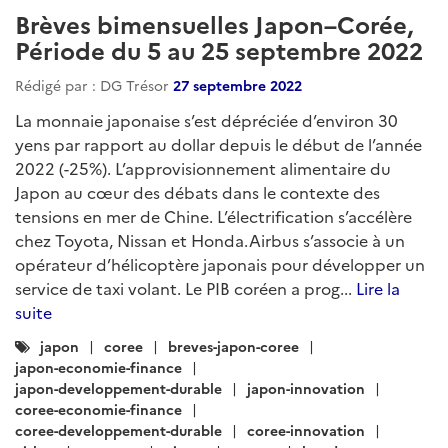
Brèves bimensuelles Japon–Corée,
Période du 5 au 25 septembre 2022
Rédigé par : DG Trésor
27 septembre 2022
La monnaie japonaise s’est dépréciée d’environ 30
yens par rapport au dollar depuis le début de l’année
2022 (-25%). L’approvisionnement alimentaire du
Japon au cœur des débats dans le contexte des
tensions en mer de Chine. L’électrification s’accélère
chez Toyota, Nissan et Honda.Airbus s’associe à un
opérateur d’hélicoptère japonais pour développer un
service de taxi volant. Le PIB coréen a prog...
Lire la
suite
Catégories
japon
coree
breves-japon-coree
:
japon-economie-finance
japon-developpement-durable
japon-innovation
coree-economie-finance
coree-developpement-durable
coree-innovation