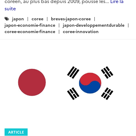
coréen, au plus bas depuis 2009, pousse les...
Lire la
suite
Catégories
japon
coree
breves-japon-coree
:
japon-economie-finance
japon-developpementdurable
coree-economie-finance
coree-innovation
ARTICLE