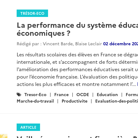
TRÉSOR-ECO
La performance du système éducat
économiques ?
Rédigé par : Vincent Barde, Blaise Leclair
02 décembre 20
Les résultats scolaires des élèves en France se dég
internationale, et s’accompagnent de forts détermin
l’amélioration des performances éducatives serait 
pour l’économie française. L’évaluation des politiqu
actions les plus efficaces et montre notamment l’...
Catégories
Tresor-Eco
France
OCDE
Education
Forma
:
Marche-du-travail
Productivite
Evaluation-des-polit
ARTICLE