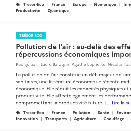
Catégories
Tresor-Eco
France
Europe
Numerique
Inn
:
Productivite
Quantique
TRÉSOR-ECO
Pollution de l'air : au-delà des eff
répercussions économiques impo
Rédigé par : Laure Baratgin, Agathe Eupherte, Nicolas Ta
La pollution de l’air constitue un défi majeur de san
sanitaires, une littérature économique récente met 
économique. Elle réduit les capacités physiques et c
productivité. Elle affecte également les performance
compromettant la productivité future. L’...
Lire la su
Catégories
Tresor-Eco
France
Pollution
Sante
Enviro
:
Innovation
Transports
Agriculture
Chauffage