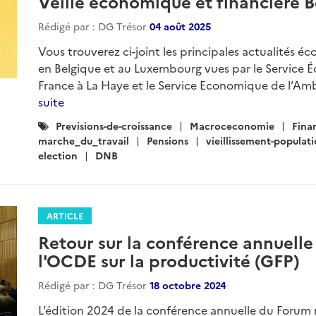
Veille économique et financière B
Rédigé par : DG Trésor
04 août 2025
Vous trouverez ci-joint les principales actualités é
en Belgique et au Luxembourg vues par le Service
France à La Haye et le Service Economique de l’Amb
suite
Catégories
Previsions-de-croissance
Macroceconomie
Fina
:
marche_du_travail
Pensions
vieillissement-populat
election
DNB
ARTICLE
Retour sur la conférence annuell
l'OCDE sur la productivité (GFP)
Rédigé par : DG Trésor
18 octobre 2024
L’édition 2024 de la conférence annuelle du Forum 