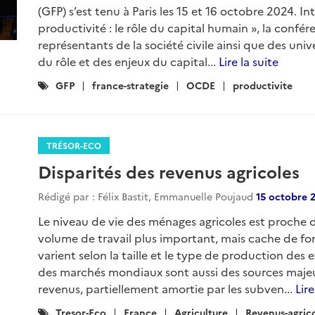
(GFP) s’est tenu à Paris les 15 et 16 octobre 2024. Int
productivité : le rôle du capital humain », la confé
représentants de la société civile ainsi que des uni
du rôle et des enjeux du capital...
Lire la suite
Catégories
GFP
france-strategie
OCDE
productivite
:
TRÉSOR-ECO
Disparités des revenus agricoles
Rédigé par : Félix Bastit, Emmanuelle Poujaud
15 octobre 
Le niveau de vie des ménages agricoles est proche 
volume de travail plus important, mais cache de fort
varient selon la taille et le type de production des e
des marchés mondiaux sont aussi des sources majeur
revenus, partiellement amortie par les subven...
Lire
Catégories
Tresor-Eco
France
Agriculture
Revenus-agric