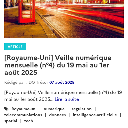
ARTICLE
[Royaume-Uni] Veille numérique
mensuelle (n°4) du 19 mai au 1er
août 2025
Rédigé par : DG Trésor
07 août 2025
[Royaume-Uni] Veille numérique mensuelle (n°4) du 19
mai au 1er août 2025...
Lire la suite
Catégories
Royaume-uni
numerique
regulation
:
telecommuniations
donnees
intelligence-artificielle
spatial
tech