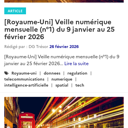
ARTICLE
[Royaume-Uni] Veille numérique
mensuelle (n°1) du 9 janvier au 25
février 2026
Rédigé par : DG Trésor
26 février 2026
[Royaume-Uni] Veille numérique mensuelle (n°1) du 9
janvier au 25 février 2026...
Lire la suite
Catégories
Royaume-uni
donnees
regulation
:
telecommunications
numerique
intelligence-artificielle
spatial
tech