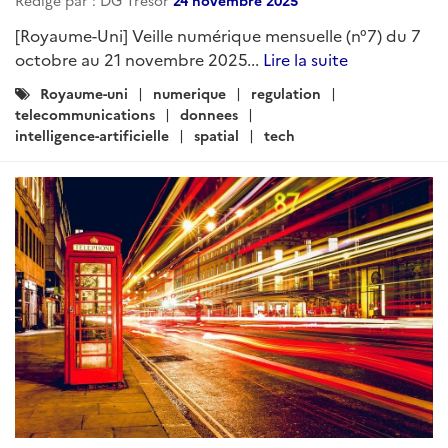
Rédigé par : DG Trésor
24 novembre 2025
[Royaume-Uni] Veille numérique mensuelle (n°7) du 7
octobre au 21 novembre 2025...
Lire la suite
Catégories
Royaume-uni
numerique
regulation
:
telecommunications
donnees
intelligence-artificielle
spatial
tech