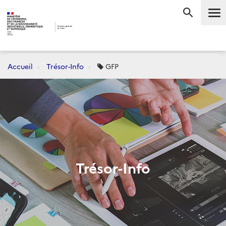
Me
RECHERC
Accueil
Trésor-Info
GFP
Trésor-Info