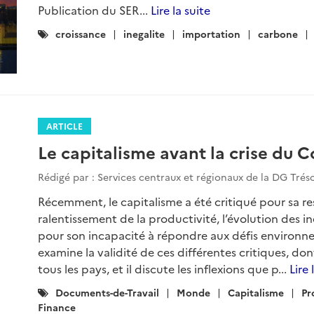
Publication du SER...
Lire la suite
Catégories
croissance
inegalite
importation
carbone
:
ARTICLE
Le capitalisme avant la crise du C
Rédigé par : Services centraux et régionaux de la DG Trés
Récemment, le capitalisme a été critiqué pour sa r
ralentissement de la productivité, l’évolution des iné
pour son incapacité à répondre aux défis environ
examine la validité de ces différentes critiques, do
tous les pays, et il discute les inflexions que p...
Lire 
Catégories
Documents-de-Travail
Monde
Capitalisme
Pr
:
Finance