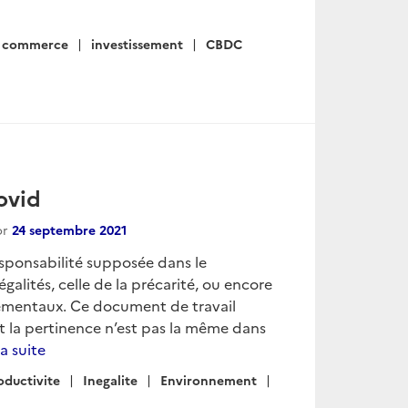
commerce
investissement
CBDC
ovid
or
24 septembre 2021
esponsabilité supposée dans le
galités, celle de la précarité, ou encore
nementaux. Ce document de travail
nt la pertinence n’est pas la même dans
la suite
oductivite
Inegalite
Environnement