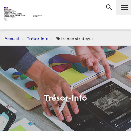
Me
RECHERC
Accueil
Trésor-Info
france-strategie
Trésor-Info