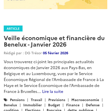
ARTICLE
Veille économique et financière du
Benelux - Janvier 2026
Rédigé par : DG Trésor
05 février 2026
Vous trouverez ci-joint les principales actualités
économiques de Janvier 2026 aux Pays-Bas, en
Belgique et au Luxembourg, vues par le Service
Économique Régional de l'Ambassade de France à La
Haye et le Service Économique de l’Ambassade de
France à Bruxelles....
Lire la suite
Catégories
Pensions
Travail
Previsions
Macroeconomie
:
Benelux
Immobilier
Budget
Finance
Defense
coalition
Elections
Bancaire
dette_publique