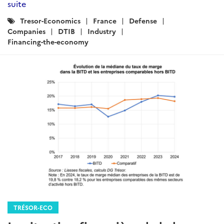
suite
Catégories
Tresor-Economics
France
Defense
:
Companies
DTIB
Industry
Financing-the-economy
TRÉSOR-ECO