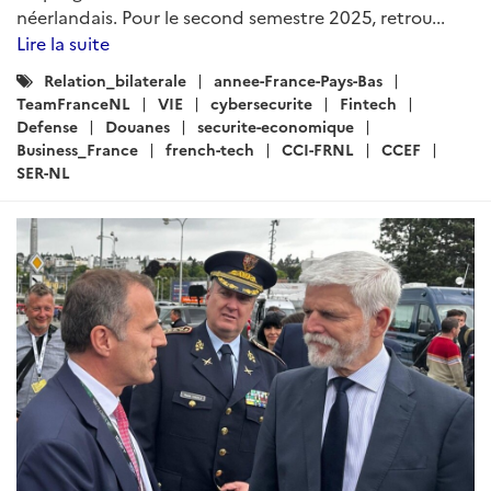
néerlandais. Pour le second semestre 2025, retrou...
Lire la suite
Catégories
Relation_bilaterale
annee-France-Pays-Bas
:
TeamFranceNL
VIE
cybersecurite
Fintech
Defense
Douanes
securite-economique
Business_France
french-tech
CCI-FRNL
CCEF
SER-NL