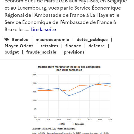
économiques de Mars 2026 aux Pays-Bas, en Belgique
et au Luxembourg, vues par le Service Économique
Régional de l'Ambassade de France à La Haye et le
Service Économique de l’Ambassade de France à
Bruxelles....
Lire la suite
Catégories
Benelux
macroeconomie
dette_publique
:
Moyen-Orient
retraites
finance
defense
budget
fraude_sociale
previsions