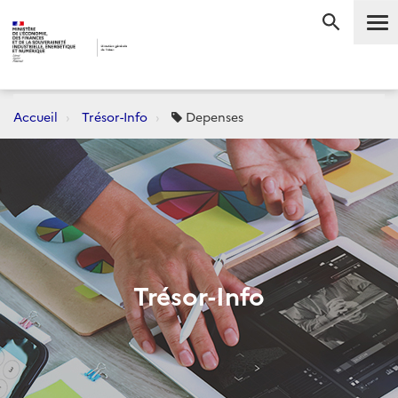
Me
RECHERC
Accueil
Trésor-Info
Depenses
Trésor-Info