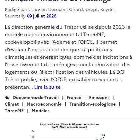
Rédigé par : Largier, Derouen, Girard, Grept, Reynès,
Saumtally
09 juillet 2026
La direction générale du Trésor utilise depuis 2023 le
modèle macro-environnemental ThreeME,
codéveloppé avec l’Ademe et l’OFCE. Il permet
d’évaluer l’impact économique de politiques
climatiques et énergétiques, comme des incitations à
l’investissement des ménages pour la rénovation des
logements ou l’électrification des véhicules. La DG
Trésor publie, avec l’OFCE, un cahier de variantes
présentan...
Lire la suite
Catégories
Documents-de-Travail
France
Emissions
:
Climat
Macroeconomie
Transition-ecologique
ThreeME
Modeles