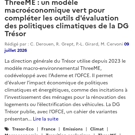
ThreeME : un modèle
macroéconomique vert pour
compléter les outils d'évaluation
des politiques climatiques de la DG
Trésor
Rédigé par : C. Derouen, R. Grept, P.-L. Girard, M. Cervoni
09
juillet 2026
La direction générale du Trésor utilise depuis 2023 le
modèle macro-environnemental ThreeME,
codéveloppé avec l’Ademe et l’OFCE. Il permet
d’évaluer l’impact économique de politiques
climatiques et énergétiques, comme des incitations à
l’investissement des ménages pour la rénovation des
logements ou l’électrification des véhicules. La DG
Trésor publie, avec l’OFCE, un cahier de variantes
présentan...
Lire la suite
Catégories
Tresor-Eco
France
Emissions
Climat
:
Macroeconomie
Transition-ecologique
ThreeME