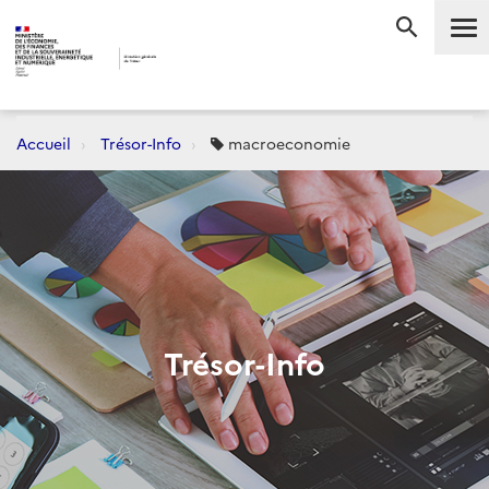
Me
RECHERC
Accueil
Trésor-Info
macroeconomie
Trésor-Info