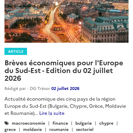
ARTICLE
Brèves économiques pour l'Europe
du Sud-Est - Edition du 02 juillet
2026
Rédigé par : DG Trésor
02 juillet 2026
Actualité économique des cinq pays de la région
Europe du Sud-Est (Bulgarie, Chypre, Grèce, Moldavie
et Roumanie)...
Lire la suite
Catégories
macroeconomie
finance
bulgarie
chypre
:
grece
moldavie
roumanie
sectoriel