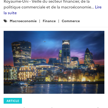
Royaume-Uni - Veille du secteur financier, de la
politique commerciale et de la macroéconomie...
Lire
la suite
Catégories
Macroeconomie
Finance
Commerce
:
ARTICLE